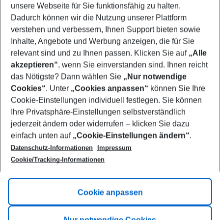
unsere Webseite für Sie funktionsfähig zu halten.
10/08/26
–
08/08/27
5-8 nights
Dadurch können wir die Nutzung unserer Plattform
Who will travel
verstehen und verbessern, Ihnen Support bieten sowie
2 adults
No children
Inhalte, Angebote und Werbung anzeigen, die für Sie
relevant sind und zu Ihnen passen. Klicken Sie auf
„Alle
Show more filter
akzeptieren“
, wenn Sie einverstanden sind. Ihnen reicht
das Nötigste? Dann wählen Sie
„Nur notwendige
Cookies“
. Unter
„Cookies anpassen“
können Sie Ihre
Cookie-Einstellungen individuell festlegen. Sie können
Ihre Privatsphäre-Einstellungen selbstverständlich
jederzeit ändern oder widerrufen – klicken Sie dazu
Footer
einfach unten auf
„Cookie-Einstellungen ändern“
.
Footer navigation
Title A
Datenschutz-Informationen
Impressum
Cookie/Tracking-Informationen
Link A
Title B
Link A
Cookie anpassen
Title C
Link A
Nur notwendige Cookies