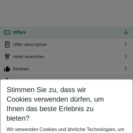
Offers
Offer description
Hotel amenities
Reviews
Location
Stimmen Sie zu, dass wir
Cookies verwenden dürfen, um
Customize your offer
Find the perfect deal which suits your best
Ihnen das beste Erlebnis zu
Your departure airport
bieten?
Any airport
Wir verwenden Cookies und ähnliche Technologien, um
Select your date range