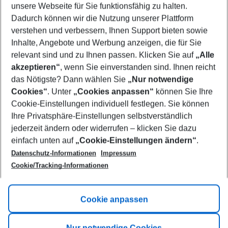
unsere Webseite für Sie funktionsfähig zu halten.
12/08/26
–
10/08/27
5-8 nights
Dadurch können wir die Nutzung unserer Plattform
Who will travel
verstehen und verbessern, Ihnen Support bieten sowie
2 adults
No children
Inhalte, Angebote und Werbung anzeigen, die für Sie
relevant sind und zu Ihnen passen. Klicken Sie auf
„Alle
Show more filter
akzeptieren“
, wenn Sie einverstanden sind. Ihnen reicht
das Nötigste? Dann wählen Sie
„Nur notwendige
Cookies“
. Unter
„Cookies anpassen“
können Sie Ihre
Cookie-Einstellungen individuell festlegen. Sie können
Ihre Privatsphäre-Einstellungen selbstverständlich
jederzeit ändern oder widerrufen – klicken Sie dazu
Footer
einfach unten auf
„Cookie-Einstellungen ändern“
.
Footer navigation
Title A
Datenschutz-Informationen
Impressum
Cookie/Tracking-Informationen
Link A
Title B
Link A
Cookie anpassen
Title C
Link A
Nur notwendige Cookies