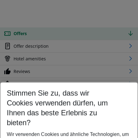
Offers
Offer description
Hotel amenities
Reviews
Location
Stimmen Sie zu, dass wir
Cookies verwenden dürfen, um
Customize your offer
Find the perfect deal which suits your best
Ihnen das beste Erlebnis zu
Your departure airport
bieten?
Any airport
Wir verwenden Cookies und ähnliche Technologien, um
Select your date range