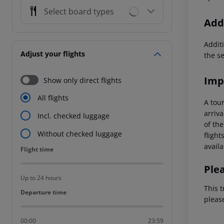
Select board types
Addi
Additi
Adjust your flights
the s
Imp
Show only direct flights
All flights
A tour
arriva
Incl. checked luggage
of the
Without checked luggage
flight
availa
Flight time
Flight time
Ple
Up to 24 hours
This t
Departure time
Departure time
pleas
00:00
23:59