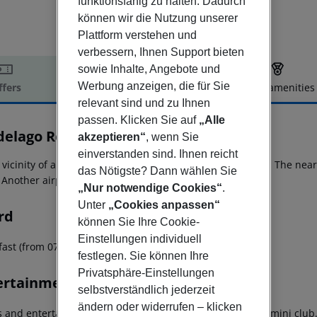
funktionsfähig zu halten. Dadurch
können wir die Nutzung unserer
Plattform verstehen und
verbessern, Ihnen Support bieten
sowie Inhalte, Angebote und
Werbung anzeigen, die für Sie
ffers
Offer description
Hotel amenities
relevant sind und zu Ihnen
r description
passen. Klicken Sie auf
„Alle
delago Resort
akzeptieren“
, wenn Sie
5
einverstanden sind. Ihnen reicht
 vicinity of a beach is situated the hotel Verdelago Resort. The nea
das Nötigste? Dann wählen Sie
Another airport (LIS) is located approx. 0 m away.
„Nur notwendige Cookies“
.
Unter
„Cookies anpassen“
rd
können Sie Ihre Cookie-
Einstellungen individuell
ast (from 07:30 - 10:30) from the buffet.
festlegen. Sie können Ihre
Privatsphäre-Einstellungen
ertainment
selbstverständlich jederzeit
ändern oder widerrufen – klicken
 and entertainment: Tennis (for free). Child supervision: mini club