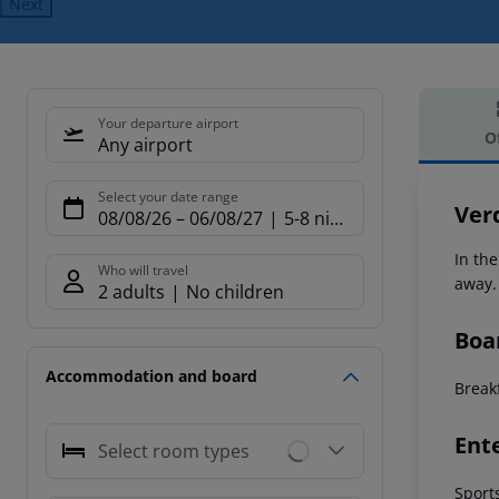
Next
Your departure airport
O
Any airport
Offe
Select your date range
Ver
08/08/26
–
06/08/27
5-8 nights
In the
Who will travel
away. 
2 adults
No children
Boa
Accommodation and board
Breakf
Ent
Select room types
Sports