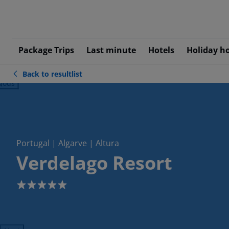
Package Trips
Last minute
Hotels
Holiday h
Back to resultlist
ious
Portugal | Algarve | Altura
Verdelago Resort
5