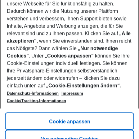
unsere Webseite für Sie funktionsfähig zu halten.
09/08/26
–
07/08/27
5-8 nights
Dadurch können wir die Nutzung unserer Plattform
Who will travel
verstehen und verbessern, Ihnen Support bieten sowie
2 adults
No children
Inhalte, Angebote und Werbung anzeigen, die für Sie
relevant sind und zu Ihnen passen. Klicken Sie auf
„Alle
Show more filter
akzeptieren“
, wenn Sie einverstanden sind. Ihnen reicht
das Nötigste? Dann wählen Sie
„Nur notwendige
Cookies“
. Unter
„Cookies anpassen“
können Sie Ihre
Cookie-Einstellungen individuell festlegen. Sie können
Ihre Privatsphäre-Einstellungen selbstverständlich
jederzeit ändern oder widerrufen – klicken Sie dazu
Footer
einfach unten auf
„Cookie-Einstellungen ändern“
.
Footer navigation
Title A
Datenschutz-Informationen
Impressum
Cookie/Tracking-Informationen
Link A
Title B
Link A
Cookie anpassen
Title C
Link A
Nur notwendige Cookies