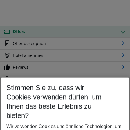
Offers
Offer description
Hotel amenities
Reviews
Location
Stimmen Sie zu, dass wir
Cookies verwenden dürfen, um
Customize your offer
Find the perfect deal which suits your best
Ihnen das beste Erlebnis zu
Your departure airport
bieten?
Any airport
Wir verwenden Cookies und ähnliche Technologien, um
Select your date range