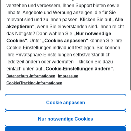
Who will travel
verstehen und verbessern, Ihnen Support bieten sowie
2 adults
No children
Inhalte, Angebote und Werbung anzeigen, die für Sie
relevant sind und zu Ihnen passen. Klicken Sie auf
„Alle
Show more filter
akzeptieren“
, wenn Sie einverstanden sind. Ihnen reicht
das Nötigste? Dann wählen Sie
„Nur notwendige
Cookies“
. Unter
„Cookies anpassen“
können Sie Ihre
Cookie-Einstellungen individuell festlegen. Sie können
Ihre Privatsphäre-Einstellungen selbstverständlich
jederzeit ändern oder widerrufen – klicken Sie dazu
Footer
einfach unten auf
„Cookie-Einstellungen ändern“
.
Footer navigation
Title A
Datenschutz-Informationen
Impressum
Cookie/Tracking-Informationen
Link A
Title B
Link A
Cookie anpassen
Title C
Link A
Nur notwendige Cookies