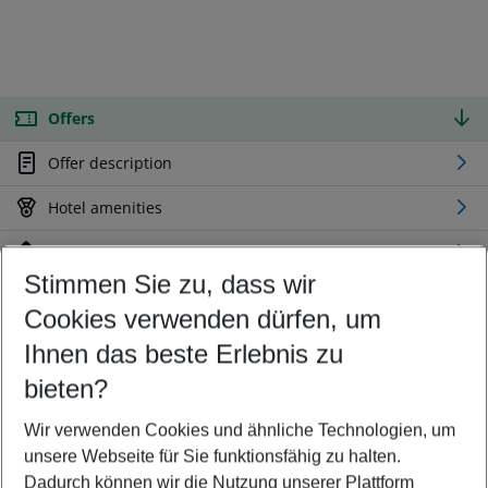
Offers
Offer description
Hotel amenities
Location
Stimmen Sie zu, dass wir
Cookies verwenden dürfen, um
Customize your offer
Find the perfect deal which suits your best
Ihnen das beste Erlebnis zu
Your departure airport
bieten?
Any airport
Wir verwenden Cookies und ähnliche Technologien, um
Select your date range
unsere Webseite für Sie funktionsfähig zu halten.
10/08/26
–
08/08/27
5-8 nights
Dadurch können wir die Nutzung unserer Plattform