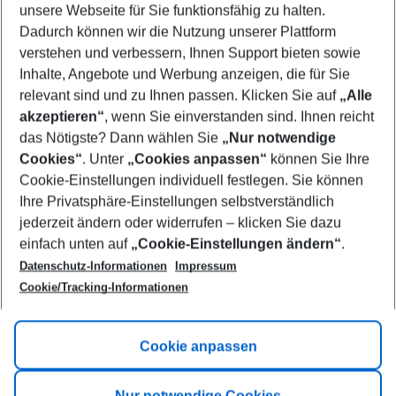
unsere Webseite für Sie funktionsfähig zu halten.
09/08/26
–
07/08/27
5-8 nights
Dadurch können wir die Nutzung unserer Plattform
Who will travel
verstehen und verbessern, Ihnen Support bieten sowie
2 adults
No children
Inhalte, Angebote und Werbung anzeigen, die für Sie
relevant sind und zu Ihnen passen. Klicken Sie auf
„Alle
Show more filter
akzeptieren“
, wenn Sie einverstanden sind. Ihnen reicht
das Nötigste? Dann wählen Sie
„Nur notwendige
Cookies“
. Unter
„Cookies anpassen“
können Sie Ihre
Cookie-Einstellungen individuell festlegen. Sie können
Ihre Privatsphäre-Einstellungen selbstverständlich
jederzeit ändern oder widerrufen – klicken Sie dazu
Footer
einfach unten auf
„Cookie-Einstellungen ändern“
.
Footer navigation
Title A
Datenschutz-Informationen
Impressum
Cookie/Tracking-Informationen
Link A
Title B
Link A
Cookie anpassen
Title C
Link A
Nur notwendige Cookies