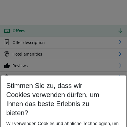
Offers
Offer description
Hotel amenities
Reviews
Location
Stimmen Sie zu, dass wir
Cookies verwenden dürfen, um
Customize your offer
Find the perfect deal which suits your best
Ihnen das beste Erlebnis zu
Your departure airport
bieten?
Any airport
Wir verwenden Cookies und ähnliche Technologien, um
Select your date range