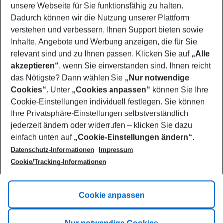
unsere Webseite für Sie funktionsfähig zu halten.
11/08/26
–
09/08/27
5-8 nights
Dadurch können wir die Nutzung unserer Plattform
Who will travel
verstehen und verbessern, Ihnen Support bieten sowie
2 adults
No children
Inhalte, Angebote und Werbung anzeigen, die für Sie
relevant sind und zu Ihnen passen. Klicken Sie auf
„Alle
Show more filter
akzeptieren“
, wenn Sie einverstanden sind. Ihnen reicht
das Nötigste? Dann wählen Sie
„Nur notwendige
Cookies“
. Unter
„Cookies anpassen“
können Sie Ihre
Cookie-Einstellungen individuell festlegen. Sie können
Ihre Privatsphäre-Einstellungen selbstverständlich
jederzeit ändern oder widerrufen – klicken Sie dazu
Footer
einfach unten auf
„Cookie-Einstellungen ändern“
.
Footer navigation
Title A
Datenschutz-Informationen
Impressum
Cookie/Tracking-Informationen
Link A
Title B
Link A
Cookie anpassen
Title C
Link A
Nur notwendige Cookies