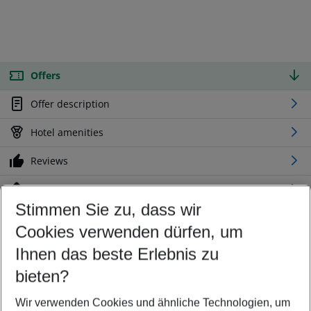
Offers
Offer description
Hotel amenities
Reviews
Location
Stimmen Sie zu, dass wir
Cookies verwenden dürfen, um
Customize your offer
Find the perfect deal which suits your best
Ihnen das beste Erlebnis zu
Your departure airport
bieten?
Any airport
Wir verwenden Cookies und ähnliche Technologien, um
Select your date range