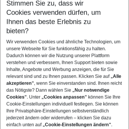
Stimmen Sie zu, dass wir
Cookies verwenden dürfen, um
Customize your offer
Find the perfect deal which suits your best
Ihnen das beste Erlebnis zu
Your departure airport
bieten?
Any airport
Wir verwenden Cookies und ähnliche Technologien, um
Select your date range
unsere Webseite für Sie funktionsfähig zu halten.
11/08/26
–
09/08/27
5-8 nights
Dadurch können wir die Nutzung unserer Plattform
Who will travel
verstehen und verbessern, Ihnen Support bieten sowie
2 adults
No children
Inhalte, Angebote und Werbung anzeigen, die für Sie
relevant sind und zu Ihnen passen. Klicken Sie auf
„Alle
Show more filter
akzeptieren“
, wenn Sie einverstanden sind. Ihnen reicht
das Nötigste? Dann wählen Sie
„Nur notwendige
Cookies“
. Unter
„Cookies anpassen“
können Sie Ihre
Cookie-Einstellungen individuell festlegen. Sie können
Ihre Privatsphäre-Einstellungen selbstverständlich
jederzeit ändern oder widerrufen – klicken Sie dazu
Footer
einfach unten auf
„Cookie-Einstellungen ändern“
.
Footer navigation