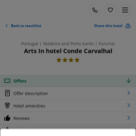
Back to resultlist
Share this hotel
Portugal | Madeira and Porto Santo | Funchal
Arts In hotel Conde Carvalhal
4
Offers
Offer description
Hotel amenities
Reviews
Location