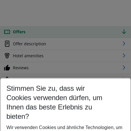
Offers
Offer description
Hotel amenities
Reviews
Location
Stimmen Sie zu, dass wir
Cookies verwenden dürfen, um
Customize your offer
Find the perfect deal which suits your best
Ihnen das beste Erlebnis zu
Your departure airport
bieten?
Any airport
Wir verwenden Cookies und ähnliche Technologien, um
Select your date range