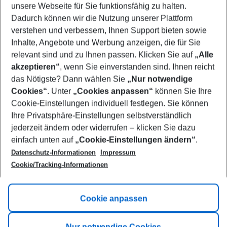
unsere Webseite für Sie funktionsfähig zu halten.
09/08/26
–
07/08/27
5-8 nights
Dadurch können wir die Nutzung unserer Plattform
Who will travel
verstehen und verbessern, Ihnen Support bieten sowie
2 adults
No children
Inhalte, Angebote und Werbung anzeigen, die für Sie
relevant sind und zu Ihnen passen. Klicken Sie auf
„Alle
Show more filter
akzeptieren“
, wenn Sie einverstanden sind. Ihnen reicht
das Nötigste? Dann wählen Sie
„Nur notwendige
Cookies“
. Unter
„Cookies anpassen“
können Sie Ihre
Cookie-Einstellungen individuell festlegen. Sie können
Ihre Privatsphäre-Einstellungen selbstverständlich
jederzeit ändern oder widerrufen – klicken Sie dazu
Footer
einfach unten auf
„Cookie-Einstellungen ändern“
.
Footer navigation
Title A
Datenschutz-Informationen
Impressum
Cookie/Tracking-Informationen
Link A
Title B
Link A
Cookie anpassen
Title C
Link A
Nur notwendige Cookies