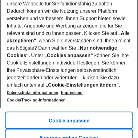
unsere Webseite für Sie funktionsfähig zu halten.
10/08/26
–
08/08/27
5-8 nights
Dadurch können wir die Nutzung unserer Plattform
Who will travel
verstehen und verbessern, Ihnen Support bieten sowie
2 adults
No children
Inhalte, Angebote und Werbung anzeigen, die für Sie
relevant sind und zu Ihnen passen. Klicken Sie auf
„Alle
Show more filter
akzeptieren“
, wenn Sie einverstanden sind. Ihnen reicht
das Nötigste? Dann wählen Sie
„Nur notwendige
Cookies“
. Unter
„Cookies anpassen“
können Sie Ihre
Cookie-Einstellungen individuell festlegen. Sie können
Ihre Privatsphäre-Einstellungen selbstverständlich
jederzeit ändern oder widerrufen – klicken Sie dazu
Footer
einfach unten auf
„Cookie-Einstellungen ändern“
.
Footer navigation
Title A
Datenschutz-Informationen
Impressum
Cookie/Tracking-Informationen
Link A
Title B
Link A
Cookie anpassen
Title C
Link A
Nur notwendige Cookies