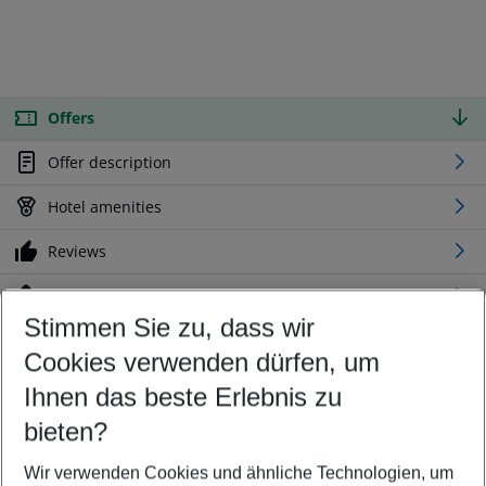
Offers
Offer description
Hotel amenities
Reviews
Location
Stimmen Sie zu, dass wir
Cookies verwenden dürfen, um
Customize your offer
Find the perfect deal which suits your best
Ihnen das beste Erlebnis zu
Your departure airport
bieten?
Any airport
Wir verwenden Cookies und ähnliche Technologien, um
Select your date range