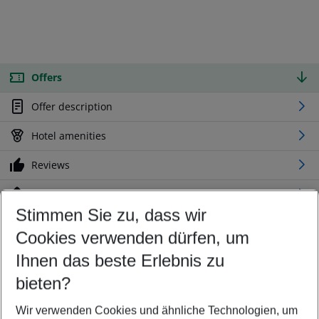
Offers
Offer description
Hotel amenities
Reviews
Location
Stimmen Sie zu, dass wir
Cookies verwenden dürfen, um
Customize your offer
Find the perfect deal which suits your best
Ihnen das beste Erlebnis zu
Your departure airport
bieten?
Any airport
Wir verwenden Cookies und ähnliche Technologien, um
Select your date range