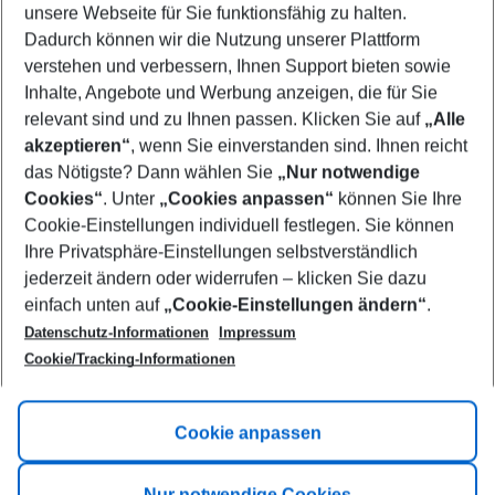
unsere Webseite für Sie funktionsfähig zu halten.
08/08/26
–
06/08/27
5-8 nights
Dadurch können wir die Nutzung unserer Plattform
Who will travel
verstehen und verbessern, Ihnen Support bieten sowie
2 adults
No children
Inhalte, Angebote und Werbung anzeigen, die für Sie
relevant sind und zu Ihnen passen. Klicken Sie auf
„Alle
Show more filter
akzeptieren“
, wenn Sie einverstanden sind. Ihnen reicht
das Nötigste? Dann wählen Sie
„Nur notwendige
Cookies“
. Unter
„Cookies anpassen“
können Sie Ihre
Cookie-Einstellungen individuell festlegen. Sie können
Ihre Privatsphäre-Einstellungen selbstverständlich
jederzeit ändern oder widerrufen – klicken Sie dazu
Footer
einfach unten auf
„Cookie-Einstellungen ändern“
.
Footer navigation
Title A
Datenschutz-Informationen
Impressum
Cookie/Tracking-Informationen
Link A
Title B
Link A
Cookie anpassen
Title C
Link A
Nur notwendige Cookies