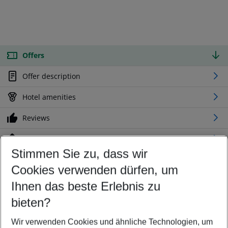
Offers
Offer description
Hotel amenities
Reviews
Location
Stimmen Sie zu, dass wir
Cookies verwenden dürfen, um
Customize your offer
Find the perfect deal which suits your best
Ihnen das beste Erlebnis zu
Your departure airport
bieten?
Any airport
Wir verwenden Cookies und ähnliche Technologien, um
Select your date range