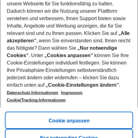
unsere Webseite für Sie funktionsfähig zu halten.
11/08/26
–
09/08/27
5-8 nights
Dadurch können wir die Nutzung unserer Plattform
Who will travel
verstehen und verbessern, Ihnen Support bieten sowie
2 adults
No children
Inhalte, Angebote und Werbung anzeigen, die für Sie
relevant sind und zu Ihnen passen. Klicken Sie auf
„Alle
Show more filter
akzeptieren“
, wenn Sie einverstanden sind. Ihnen reicht
das Nötigste? Dann wählen Sie
„Nur notwendige
Cookies“
. Unter
„Cookies anpassen“
können Sie Ihre
Cookie-Einstellungen individuell festlegen. Sie können
Ihre Privatsphäre-Einstellungen selbstverständlich
jederzeit ändern oder widerrufen – klicken Sie dazu
Footer
einfach unten auf
„Cookie-Einstellungen ändern“
.
Footer navigation
Title A
Datenschutz-Informationen
Impressum
Cookie/Tracking-Informationen
Link A
Title B
Link A
Cookie anpassen
Title C
Link A
Nur notwendige Cookies