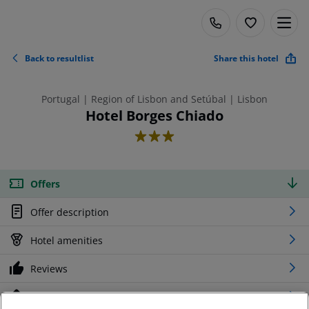
Back to resultlist
Share this hotel
Portugal | Region of Lisbon and Setúbal | Lisbon
Hotel Borges Chiado
3
Offers
Offer description
Hotel amenities
Reviews
Location