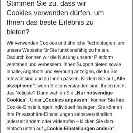
Stimmen Sie zu, dass wir
Cookies verwenden dürfen, um
Customize your offer
Find the perfect deal which suits your best
Ihnen das beste Erlebnis zu
Your departure airport
bieten?
Any airport
Wir verwenden Cookies und ähnliche Technologien, um
Select your date range
unsere Webseite für Sie funktionsfähig zu halten.
11/08/26
–
09/08/27
5-8 nights
Dadurch können wir die Nutzung unserer Plattform
Who will travel
verstehen und verbessern, Ihnen Support bieten sowie
2 adults
No children
Inhalte, Angebote und Werbung anzeigen, die für Sie
relevant sind und zu Ihnen passen. Klicken Sie auf
„Alle
Show more filter
akzeptieren“
, wenn Sie einverstanden sind. Ihnen reicht
das Nötigste? Dann wählen Sie
„Nur notwendige
Cookies“
. Unter
„Cookies anpassen“
können Sie Ihre
Cookie-Einstellungen individuell festlegen. Sie können
Ihre Privatsphäre-Einstellungen selbstverständlich
jederzeit ändern oder widerrufen – klicken Sie dazu
Footer
einfach unten auf
„Cookie-Einstellungen ändern“
.
Footer navigation