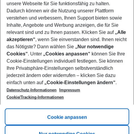
unsere Webseite für Sie funktionsfähig zu halten.
09/08/26
–
07/08/27
5-8 nights
Dadurch können wir die Nutzung unserer Plattform
Who will travel
verstehen und verbessern, Ihnen Support bieten sowie
2 adults
No children
Inhalte, Angebote und Werbung anzeigen, die für Sie
relevant sind und zu Ihnen passen. Klicken Sie auf
„Alle
Show more filter
akzeptieren“
, wenn Sie einverstanden sind. Ihnen reicht
das Nötigste? Dann wählen Sie
„Nur notwendige
Cookies“
. Unter
„Cookies anpassen“
können Sie Ihre
Cookie-Einstellungen individuell festlegen. Sie können
Ihre Privatsphäre-Einstellungen selbstverständlich
jederzeit ändern oder widerrufen – klicken Sie dazu
Footer
einfach unten auf
„Cookie-Einstellungen ändern“
.
Footer navigation
Title A
Datenschutz-Informationen
Impressum
Cookie/Tracking-Informationen
Link A
Title B
Link A
Cookie anpassen
Title C
Link A
Nur notwendige Cookies