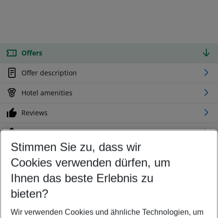
Offers
Offer description
Hotel amenities
Reviews
Location
Stimmen Sie zu, dass wir
Cookies verwenden dürfen, um
Customize your offer
Find the perfect deal which suits your best
Ihnen das beste Erlebnis zu
Your departure airport
bieten?
Any airport
Wir verwenden Cookies und ähnliche Technologien, um
Select your date range