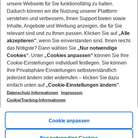
unsere Webseite für Sie funktionsfähig zu halten.
08/08/26
–
06/08/27
5-8 nights
Dadurch können wir die Nutzung unserer Plattform
Who will travel
verstehen und verbessern, Ihnen Support bieten sowie
2 adults
No children
Inhalte, Angebote und Werbung anzeigen, die für Sie
relevant sind und zu Ihnen passen. Klicken Sie auf
„Alle
Show more filter
akzeptieren“
, wenn Sie einverstanden sind. Ihnen reicht
das Nötigste? Dann wählen Sie
„Nur notwendige
Cookies“
. Unter
„Cookies anpassen“
können Sie Ihre
Cookie-Einstellungen individuell festlegen. Sie können
Ihre Privatsphäre-Einstellungen selbstverständlich
jederzeit ändern oder widerrufen – klicken Sie dazu
Footer
einfach unten auf
„Cookie-Einstellungen ändern“
.
Footer navigation
Title A
Datenschutz-Informationen
Impressum
Cookie/Tracking-Informationen
Link A
Title B
Link A
Cookie anpassen
Title C
Link A
Nur notwendige Cookies