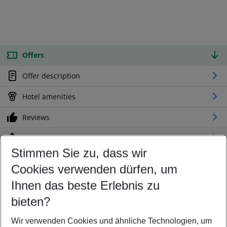
Offers
Offer description
Hotel amenities
Reviews
Location
Stimmen Sie zu, dass wir
Cookies verwenden dürfen, um
Customize your offer
Find the perfect deal which suits your best
Ihnen das beste Erlebnis zu
Your departure airport
bieten?
Any airport
Wir verwenden Cookies und ähnliche Technologien, um
Select your date range