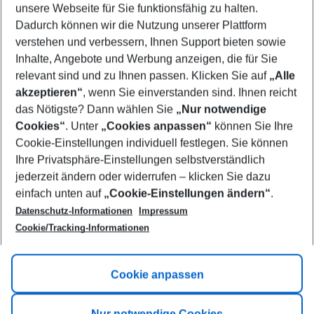
unsere Webseite für Sie funktionsfähig zu halten.
08/08/26
–
06/08/27
5-8 nights
Dadurch können wir die Nutzung unserer Plattform
Who will travel
verstehen und verbessern, Ihnen Support bieten sowie
2 adults
No children
Inhalte, Angebote und Werbung anzeigen, die für Sie
relevant sind und zu Ihnen passen. Klicken Sie auf
„Alle
Show more filter
akzeptieren“
, wenn Sie einverstanden sind. Ihnen reicht
das Nötigste? Dann wählen Sie
„Nur notwendige
Cookies“
. Unter
„Cookies anpassen“
können Sie Ihre
Cookie-Einstellungen individuell festlegen. Sie können
Ihre Privatsphäre-Einstellungen selbstverständlich
jederzeit ändern oder widerrufen – klicken Sie dazu
Footer
einfach unten auf
„Cookie-Einstellungen ändern“
.
Footer navigation
Title A
Datenschutz-Informationen
Impressum
Cookie/Tracking-Informationen
Link A
Title B
Link A
Cookie anpassen
Title C
Link A
Nur notwendige Cookies