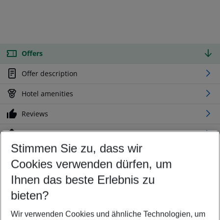
Offers
Offer description
Hotel amenities
Reviews
Location
Stimmen Sie zu, dass wir
Cookies verwenden dürfen, um
Customize your offer
Find the perfect deal which suits your best
Ihnen das beste Erlebnis zu
Your departure airport
bieten?
Any airport
Wir verwenden Cookies und ähnliche Technologien, um
Select your date range