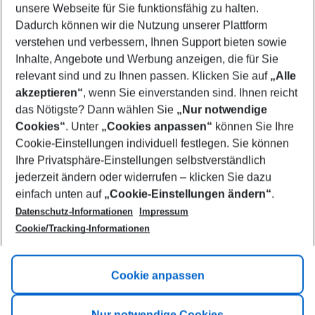
unsere Webseite für Sie funktionsfähig zu halten.
08/08/26
–
06/08/27
5-8 nights
Dadurch können wir die Nutzung unserer Plattform
Who will travel
verstehen und verbessern, Ihnen Support bieten sowie
2 adults
No children
Inhalte, Angebote und Werbung anzeigen, die für Sie
relevant sind und zu Ihnen passen. Klicken Sie auf
„Alle
Show more filter
akzeptieren“
, wenn Sie einverstanden sind. Ihnen reicht
das Nötigste? Dann wählen Sie
„Nur notwendige
Cookies“
. Unter
„Cookies anpassen“
können Sie Ihre
Cookie-Einstellungen individuell festlegen. Sie können
Ihre Privatsphäre-Einstellungen selbstverständlich
jederzeit ändern oder widerrufen – klicken Sie dazu
Footer
einfach unten auf
„Cookie-Einstellungen ändern“
.
Footer navigation
Title A
Datenschutz-Informationen
Impressum
Cookie/Tracking-Informationen
Link A
Title B
Link A
Cookie anpassen
Title C
Link A
Nur notwendige Cookies