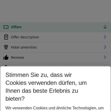
Offers
Offer description
Hotel amenities
Reviews
Location
Stimmen Sie zu, dass wir
Cookies verwenden dürfen, um
Customize your offer
Find the perfect deal which suits your best
Ihnen das beste Erlebnis zu
Your departure airport
bieten?
Any airport
Wir verwenden Cookies und ähnliche Technologien, um
Select your date range