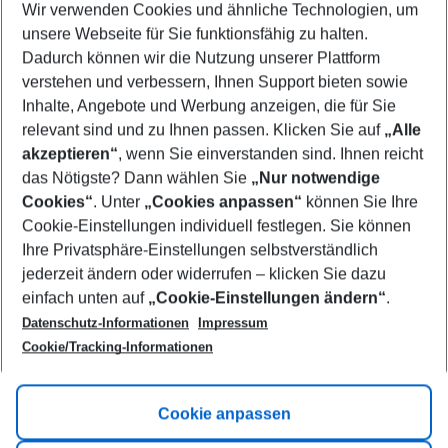
Wir verwenden Cookies und ähnliche Technologien, um
Select your date range
unsere Webseite für Sie funktionsfähig zu halten.
09/08/26
–
07/08/27
5-8 nights
Dadurch können wir die Nutzung unserer Plattform
Who will travel
verstehen und verbessern, Ihnen Support bieten sowie
2 adults
No children
Inhalte, Angebote und Werbung anzeigen, die für Sie
relevant sind und zu Ihnen passen. Klicken Sie auf
„Alle
Show more filter
akzeptieren“
, wenn Sie einverstanden sind. Ihnen reicht
das Nötigste? Dann wählen Sie
„Nur notwendige
Cookies“
. Unter
„Cookies anpassen“
können Sie Ihre
Cookie-Einstellungen individuell festlegen. Sie können
Ihre Privatsphäre-Einstellungen selbstverständlich
jederzeit ändern oder widerrufen – klicken Sie dazu
Footer
einfach unten auf
„Cookie-Einstellungen ändern“
.
Footer navigation
Title A
Datenschutz-Informationen
Impressum
Cookie/Tracking-Informationen
Link A
Title B
Link A
Cookie anpassen
Title C