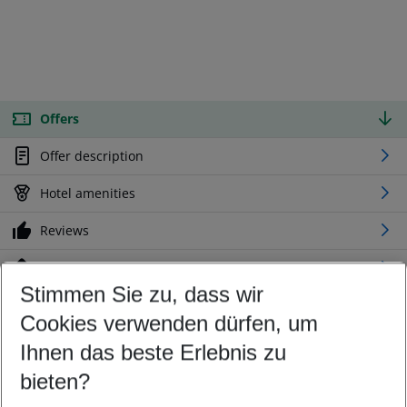
Offers
Offer description
Hotel amenities
Reviews
Location
Stimmen Sie zu, dass wir
Cookies verwenden dürfen, um
Customize your offer
Find the perfect deal which suits your best
Ihnen das beste Erlebnis zu
Your departure airport
bieten?
Any airport