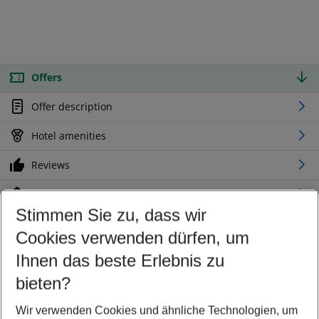
Offers
Offer description
Hotel amenities
Reviews
Location
Stimmen Sie zu, dass wir
Cookies verwenden dürfen, um
Customize your offer
Find the perfect deal which suits your best
Ihnen das beste Erlebnis zu
Your departure airport
bieten?
Any airport
Wir verwenden Cookies und ähnliche Technologien, um
Select your date range