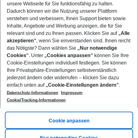
unsere Webseite für Sie funktionsfähig zu halten.
08/08/26
–
06/08/27
5-8 nights
Dadurch können wir die Nutzung unserer Plattform
Who will travel
verstehen und verbessern, Ihnen Support bieten sowie
2 adults
No children
Inhalte, Angebote und Werbung anzeigen, die für Sie
relevant sind und zu Ihnen passen. Klicken Sie auf
„Alle
Show more filter
akzeptieren“
, wenn Sie einverstanden sind. Ihnen reicht
das Nötigste? Dann wählen Sie
„Nur notwendige
Cookies“
. Unter
„Cookies anpassen“
können Sie Ihre
Cookie-Einstellungen individuell festlegen. Sie können
Ihre Privatsphäre-Einstellungen selbstverständlich
jederzeit ändern oder widerrufen – klicken Sie dazu
Footer
einfach unten auf
„Cookie-Einstellungen ändern“
.
Footer navigation
Title A
Datenschutz-Informationen
Impressum
Cookie/Tracking-Informationen
Link A
Title B
Link A
Cookie anpassen
Title C
Link A
Nur notwendige Cookies