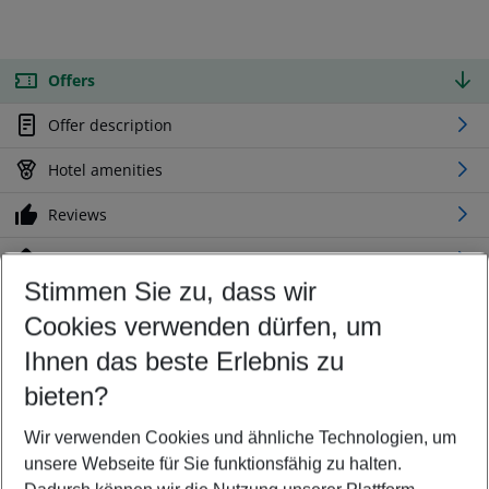
Offers
Offer description
Hotel amenities
Reviews
Location
Stimmen Sie zu, dass wir
Cookies verwenden dürfen, um
Customize your offer
Find the perfect deal which suits your best
Ihnen das beste Erlebnis zu
Your departure airport
bieten?
Any airport
Wir verwenden Cookies und ähnliche Technologien, um
Select your date range
unsere Webseite für Sie funktionsfähig zu halten.
12/08/26
–
10/08/27
5-8 nights