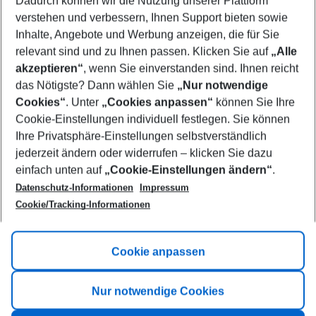
Dadurch können wir die Nutzung unserer Plattform
Who will travel
verstehen und verbessern, Ihnen Support bieten sowie
2 adults
No children
Inhalte, Angebote und Werbung anzeigen, die für Sie
relevant sind und zu Ihnen passen. Klicken Sie auf
„Alle
Show more filter
akzeptieren“
, wenn Sie einverstanden sind. Ihnen reicht
das Nötigste? Dann wählen Sie
„Nur notwendige
Cookies“
. Unter
„Cookies anpassen“
können Sie Ihre
Cookie-Einstellungen individuell festlegen. Sie können
Ihre Privatsphäre-Einstellungen selbstverständlich
jederzeit ändern oder widerrufen – klicken Sie dazu
Footer
einfach unten auf
„Cookie-Einstellungen ändern“
.
Footer navigation
Title A
Datenschutz-Informationen
Impressum
Cookie/Tracking-Informationen
Link A
Title B
Link A
Cookie anpassen
Title C
Link A
Nur notwendige Cookies