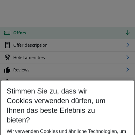
Offers
Offer description
Hotel amenities
Reviews
Location
Stimmen Sie zu, dass wir
Cookies verwenden dürfen, um
Customize your offer
Find the perfect deal which suits your best
Ihnen das beste Erlebnis zu
Your departure airport
bieten?
Any airport
Wir verwenden Cookies und ähnliche Technologien, um
Select your date range