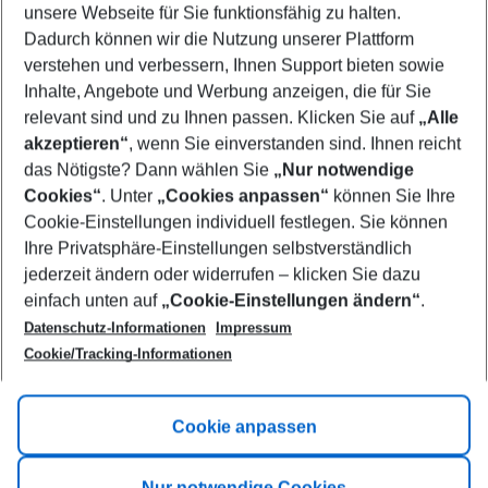
unsere Webseite für Sie funktionsfähig zu halten.
10/08/26
–
08/08/27
5-8 nights
Dadurch können wir die Nutzung unserer Plattform
Who will travel
verstehen und verbessern, Ihnen Support bieten sowie
2 adults
No children
Inhalte, Angebote und Werbung anzeigen, die für Sie
relevant sind und zu Ihnen passen. Klicken Sie auf
„Alle
Show more filter
akzeptieren“
, wenn Sie einverstanden sind. Ihnen reicht
das Nötigste? Dann wählen Sie
„Nur notwendige
Cookies“
. Unter
„Cookies anpassen“
können Sie Ihre
Cookie-Einstellungen individuell festlegen. Sie können
Ihre Privatsphäre-Einstellungen selbstverständlich
jederzeit ändern oder widerrufen – klicken Sie dazu
Footer
einfach unten auf
„Cookie-Einstellungen ändern“
.
Footer navigation
Title A
Datenschutz-Informationen
Impressum
Cookie/Tracking-Informationen
Link A
Title B
Link A
Cookie anpassen
Title C
Link A
Nur notwendige Cookies