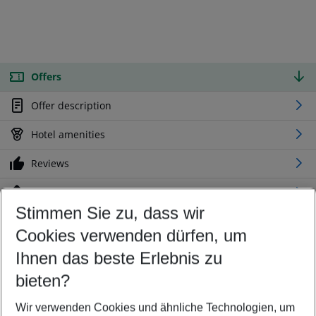
Offers
Offer description
Hotel amenities
Reviews
Location
Stimmen Sie zu, dass wir
Cookies verwenden dürfen, um
Customize your offer
Find the perfect deal which suits your best
Ihnen das beste Erlebnis zu
Your departure airport
bieten?
Any airport
Wir verwenden Cookies und ähnliche Technologien, um
Select your date range