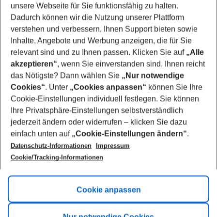
unsere Webseite für Sie funktionsfähig zu halten.
10/08/26
–
08/08/27
5-8 nights
Dadurch können wir die Nutzung unserer Plattform
Who will travel
verstehen und verbessern, Ihnen Support bieten sowie
2 adults
No children
Inhalte, Angebote und Werbung anzeigen, die für Sie
relevant sind und zu Ihnen passen. Klicken Sie auf
„Alle
Show more filter
akzeptieren“
, wenn Sie einverstanden sind. Ihnen reicht
das Nötigste? Dann wählen Sie
„Nur notwendige
Cookies“
. Unter
„Cookies anpassen“
können Sie Ihre
Cookie-Einstellungen individuell festlegen. Sie können
Ihre Privatsphäre-Einstellungen selbstverständlich
jederzeit ändern oder widerrufen – klicken Sie dazu
Footer
einfach unten auf
„Cookie-Einstellungen ändern“
.
Footer navigation
Title A
Datenschutz-Informationen
Impressum
Cookie/Tracking-Informationen
Link A
Title B
Link A
Cookie anpassen
Title C
Link A
Nur notwendige Cookies