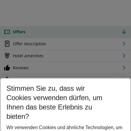
Offers
Offer description
Hotel amenities
Reviews
Location
Stimmen Sie zu, dass wir
Cookies verwenden dürfen, um
Customize your offer
Find the perfect deal which suits your best
Ihnen das beste Erlebnis zu
Your departure airport
bieten?
Any airport
Wir verwenden Cookies und ähnliche Technologien, um
Select your date range