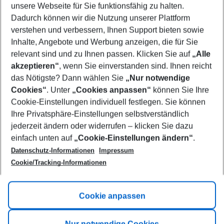
unsere Webseite für Sie funktionsfähig zu halten.
08/08/26
–
06/08/27
5-8 nights
Dadurch können wir die Nutzung unserer Plattform
Who will travel
verstehen und verbessern, Ihnen Support bieten sowie
2 adults
No children
Inhalte, Angebote und Werbung anzeigen, die für Sie
relevant sind und zu Ihnen passen. Klicken Sie auf
„Alle
Show more filter
akzeptieren“
, wenn Sie einverstanden sind. Ihnen reicht
das Nötigste? Dann wählen Sie
„Nur notwendige
Cookies“
. Unter
„Cookies anpassen“
können Sie Ihre
Cookie-Einstellungen individuell festlegen. Sie können
Ihre Privatsphäre-Einstellungen selbstverständlich
jederzeit ändern oder widerrufen – klicken Sie dazu
Footer
einfach unten auf
„Cookie-Einstellungen ändern“
.
Footer navigation
Title A
Datenschutz-Informationen
Impressum
Cookie/Tracking-Informationen
Link A
Title B
Link A
Cookie anpassen
Title C
Link A
Nur notwendige Cookies