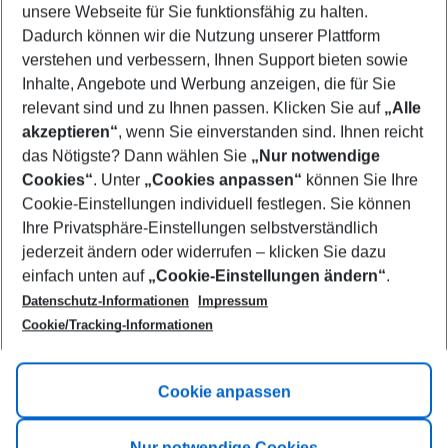
unsere Webseite für Sie funktionsfähig zu halten.
09/08/26
–
07/08/27
5-8 nights
Dadurch können wir die Nutzung unserer Plattform
Who will travel
verstehen und verbessern, Ihnen Support bieten sowie
2 adults
No children
Inhalte, Angebote und Werbung anzeigen, die für Sie
relevant sind und zu Ihnen passen. Klicken Sie auf
„Alle
Show more filter
akzeptieren“
, wenn Sie einverstanden sind. Ihnen reicht
das Nötigste? Dann wählen Sie
„Nur notwendige
Cookies“
. Unter
„Cookies anpassen“
können Sie Ihre
Cookie-Einstellungen individuell festlegen. Sie können
Ihre Privatsphäre-Einstellungen selbstverständlich
jederzeit ändern oder widerrufen – klicken Sie dazu
Footer
einfach unten auf
„Cookie-Einstellungen ändern“
.
Footer navigation
Title A
Datenschutz-Informationen
Impressum
Cookie/Tracking-Informationen
Link A
Title B
Link A
Cookie anpassen
Title C
Link A
Nur notwendige Cookies