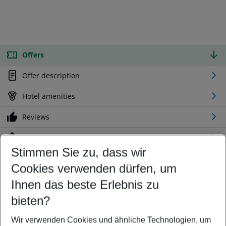
Offers
Offer description
Hotel amenities
Reviews
Location
Stimmen Sie zu, dass wir
Cookies verwenden dürfen, um
Customize your offer
Find the perfect deal which suits your best
Ihnen das beste Erlebnis zu
Your departure airport
bieten?
Any airport
Wir verwenden Cookies und ähnliche Technologien, um
Select your date range