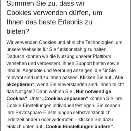
Stimmen Sie zu, dass wir
Cookies verwenden dürfen, um
Customize your offer
Find the perfect deal which suits your best
Ihnen das beste Erlebnis zu
Your departure airport
bieten?
Any airport
Wir verwenden Cookies und ähnliche Technologien, um
Select your date range
unsere Webseite für Sie funktionsfähig zu halten.
11/08/26
–
09/08/27
5-8 nights
Dadurch können wir die Nutzung unserer Plattform
Who will travel
verstehen und verbessern, Ihnen Support bieten sowie
2 adults
No children
Inhalte, Angebote und Werbung anzeigen, die für Sie
relevant sind und zu Ihnen passen. Klicken Sie auf
„Alle
Show more filter
akzeptieren“
, wenn Sie einverstanden sind. Ihnen reicht
das Nötigste? Dann wählen Sie
„Nur notwendige
Cookies“
. Unter
„Cookies anpassen“
können Sie Ihre
Cookie-Einstellungen individuell festlegen. Sie können
Ihre Privatsphäre-Einstellungen selbstverständlich
jederzeit ändern oder widerrufen – klicken Sie dazu
Footer
einfach unten auf
„Cookie-Einstellungen ändern“
.
Footer navigation