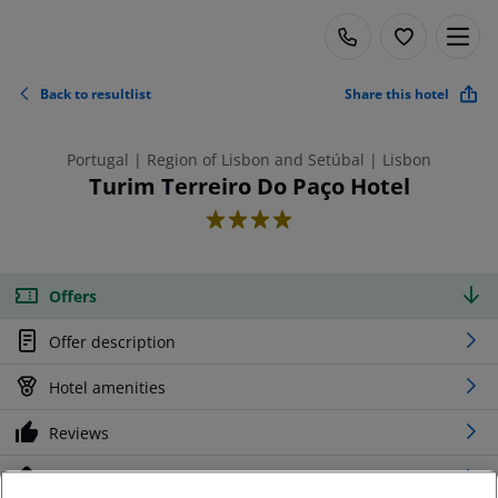
Back to resultlist
Share this hotel
Portugal | Region of Lisbon and Setúbal | Lisbon
Turim Terreiro Do Paço Hotel
4
Offers
Offer description
Hotel amenities
Reviews
Location