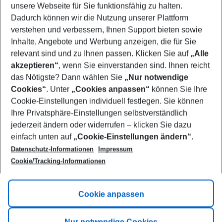
unsere Webseite für Sie funktionsfähig zu halten.
08/08/26
–
06/08/27
5-8 nights
Dadurch können wir die Nutzung unserer Plattform
Who will travel
verstehen und verbessern, Ihnen Support bieten sowie
2 adults
No children
Inhalte, Angebote und Werbung anzeigen, die für Sie
relevant sind und zu Ihnen passen. Klicken Sie auf
„Alle
Show more filter
akzeptieren“
, wenn Sie einverstanden sind. Ihnen reicht
das Nötigste? Dann wählen Sie
„Nur notwendige
Cookies“
. Unter
„Cookies anpassen“
können Sie Ihre
Cookie-Einstellungen individuell festlegen. Sie können
Ihre Privatsphäre-Einstellungen selbstverständlich
jederzeit ändern oder widerrufen – klicken Sie dazu
Footer
einfach unten auf
„Cookie-Einstellungen ändern“
.
Footer navigation
Title A
Datenschutz-Informationen
Impressum
Cookie/Tracking-Informationen
Link A
Title B
Link A
Cookie anpassen
Title C
Link A
Nur notwendige Cookies