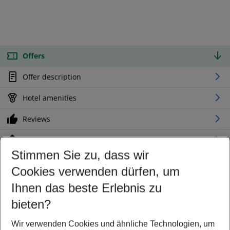
Offers
Offer description
Hotel amenities
Reviews
Location
Stimmen Sie zu, dass wir
Cookies verwenden dürfen, um
Customize your offer
Find the perfect deal which suits your best
Ihnen das beste Erlebnis zu
Your departure airport
bieten?
Any airport
Wir verwenden Cookies und ähnliche Technologien, um
Select your date range