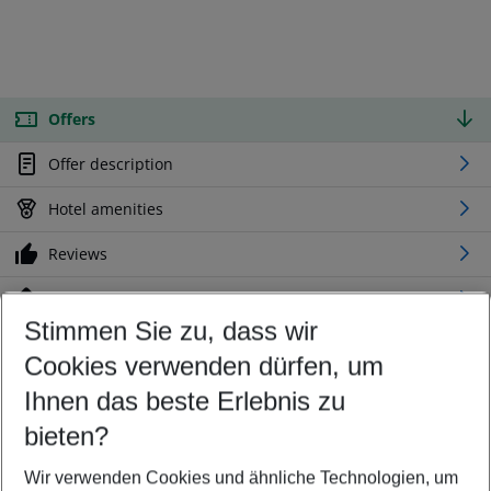
Offers
Offer description
Hotel amenities
Reviews
Location
Stimmen Sie zu, dass wir
Cookies verwenden dürfen, um
Customize your offer
Find the perfect deal which suits your best
Ihnen das beste Erlebnis zu
Your departure airport
bieten?
Any airport
Wir verwenden Cookies und ähnliche Technologien, um
Select your date range