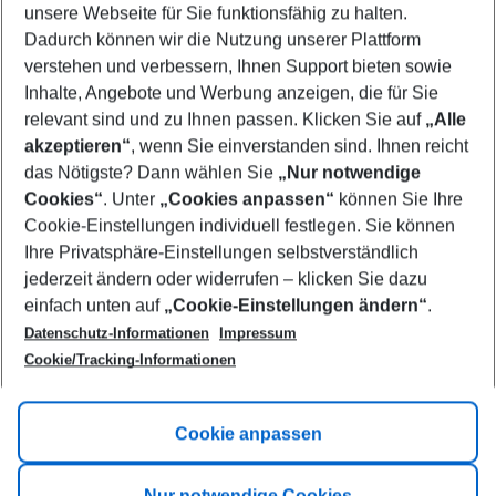
unsere Webseite für Sie funktionsfähig zu halten.
11/08/26
–
09/08/27
5-8 nights
Dadurch können wir die Nutzung unserer Plattform
Who will travel
verstehen und verbessern, Ihnen Support bieten sowie
2 adults
No children
Inhalte, Angebote und Werbung anzeigen, die für Sie
relevant sind und zu Ihnen passen. Klicken Sie auf
„Alle
Show more filter
akzeptieren“
, wenn Sie einverstanden sind. Ihnen reicht
das Nötigste? Dann wählen Sie
„Nur notwendige
Cookies“
. Unter
„Cookies anpassen“
können Sie Ihre
Cookie-Einstellungen individuell festlegen. Sie können
Ihre Privatsphäre-Einstellungen selbstverständlich
jederzeit ändern oder widerrufen – klicken Sie dazu
Footer
einfach unten auf
„Cookie-Einstellungen ändern“
.
Footer navigation
Title A
Datenschutz-Informationen
Impressum
Cookie/Tracking-Informationen
Link A
Title B
Link A
Cookie anpassen
Title C
Link A
Nur notwendige Cookies