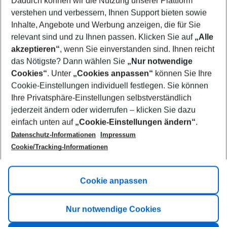
Dadurch können wir die Nutzung unserer Plattform
Who will travel
verstehen und verbessern, Ihnen Support bieten sowie
2 adults
No children
Inhalte, Angebote und Werbung anzeigen, die für Sie
relevant sind und zu Ihnen passen. Klicken Sie auf
„Alle
Show more filter
akzeptieren“
, wenn Sie einverstanden sind. Ihnen reicht
das Nötigste? Dann wählen Sie
„Nur notwendige
Cookies“
. Unter
„Cookies anpassen“
können Sie Ihre
Cookie-Einstellungen individuell festlegen. Sie können
Ihre Privatsphäre-Einstellungen selbstverständlich
jederzeit ändern oder widerrufen – klicken Sie dazu
Footer
einfach unten auf
„Cookie-Einstellungen ändern“
.
Footer navigation
Title A
Datenschutz-Informationen
Impressum
Cookie/Tracking-Informationen
Link A
Title B
Link A
Cookie anpassen
Title C
Link A
Nur notwendige Cookies