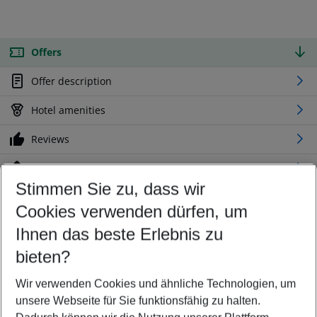
Offers
Offer description
Hotel amenities
Reviews
Location
Stimmen Sie zu, dass wir
Cookies verwenden dürfen, um
Customize your offer
Find the perfect deal which suits your best
Ihnen das beste Erlebnis zu
Your departure airport
bieten?
Any airport
Wir verwenden Cookies und ähnliche Technologien, um
Select your date range
unsere Webseite für Sie funktionsfähig zu halten.
11/08/26
–
09/08/27
5-8 nights