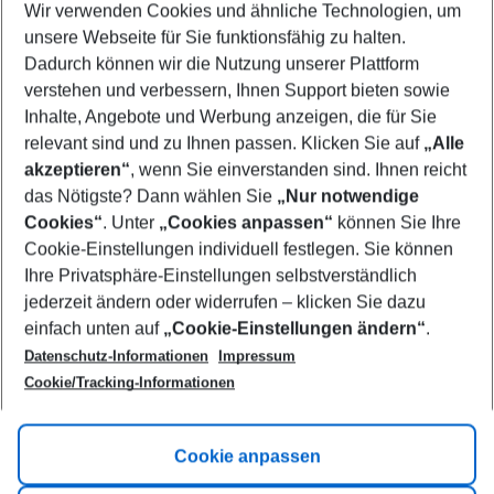
Wir verwenden Cookies und ähnliche Technologien, um
Select your date range
unsere Webseite für Sie funktionsfähig zu halten.
09/08/26
–
07/08/27
5-8 nights
Dadurch können wir die Nutzung unserer Plattform
Who will travel
verstehen und verbessern, Ihnen Support bieten sowie
2 adults
No children
Inhalte, Angebote und Werbung anzeigen, die für Sie
relevant sind und zu Ihnen passen. Klicken Sie auf
„Alle
Show more filter
akzeptieren“
, wenn Sie einverstanden sind. Ihnen reicht
das Nötigste? Dann wählen Sie
„Nur notwendige
Cookies“
. Unter
„Cookies anpassen“
können Sie Ihre
Cookie-Einstellungen individuell festlegen. Sie können
Ihre Privatsphäre-Einstellungen selbstverständlich
jederzeit ändern oder widerrufen – klicken Sie dazu
Footer
einfach unten auf
„Cookie-Einstellungen ändern“
.
Footer navigation
Title A
Datenschutz-Informationen
Impressum
Cookie/Tracking-Informationen
Link A
Title B
Link A
Cookie anpassen
Title C