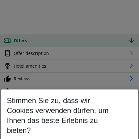
Offers
Offer description
Hotel amenities
Reviews
Location
Stimmen Sie zu, dass wir
Cookies verwenden dürfen, um
Customize your offer
Find the perfect deal which suits your best
Ihnen das beste Erlebnis zu
Your departure airport
bieten?
Any airport