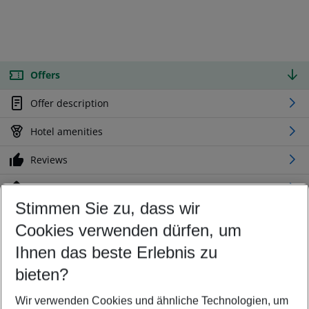
Offers
Offer description
Hotel amenities
Reviews
Location
Stimmen Sie zu, dass wir
Cookies verwenden dürfen, um
Customize your offer
Find the perfect deal which suits your best
Ihnen das beste Erlebnis zu
Your departure airport
bieten?
Any airport
Wir verwenden Cookies und ähnliche Technologien, um
Select your date range