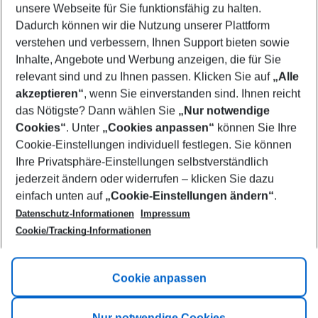
unsere Webseite für Sie funktionsfähig zu halten.
11/08/26
–
09/08/27
5-8 nights
Dadurch können wir die Nutzung unserer Plattform
Who will travel
verstehen und verbessern, Ihnen Support bieten sowie
2 adults
No children
Inhalte, Angebote und Werbung anzeigen, die für Sie
relevant sind und zu Ihnen passen. Klicken Sie auf
„Alle
Show more filter
akzeptieren“
, wenn Sie einverstanden sind. Ihnen reicht
das Nötigste? Dann wählen Sie
„Nur notwendige
Cookies“
. Unter
„Cookies anpassen“
können Sie Ihre
Cookie-Einstellungen individuell festlegen. Sie können
Ihre Privatsphäre-Einstellungen selbstverständlich
jederzeit ändern oder widerrufen – klicken Sie dazu
Footer
einfach unten auf
„Cookie-Einstellungen ändern“
.
Footer navigation
Title A
Datenschutz-Informationen
Impressum
Cookie/Tracking-Informationen
Link A
Title B
Link A
Cookie anpassen
Title C
Link A
Nur notwendige Cookies