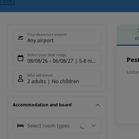
Next
Your departure airport
O
Any airport
Offe
Select your date range
Pes
08/08/26
–
06/08/27
5-8 nights
Unfor
Who will travel
2 adults
No children
Accommodation and board
Select room types