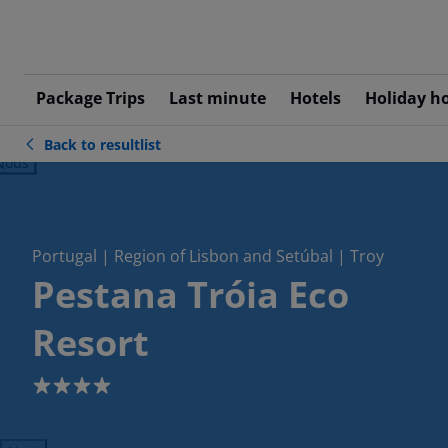
Package Trips
Last minute
Hotels
Holiday h
Back to resultlist
ious
Portugal | Region of Lisbon and Setúbal | Troy
Pestana Tróia Eco
Resort
4