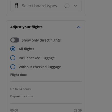
Select board types
Adjust your flights
Show only direct flights
All flights
Incl. checked luggage
Without checked luggage
Flight time
Flight time
Up to 24 hours
Departure time
Departure time
00:00
23:59