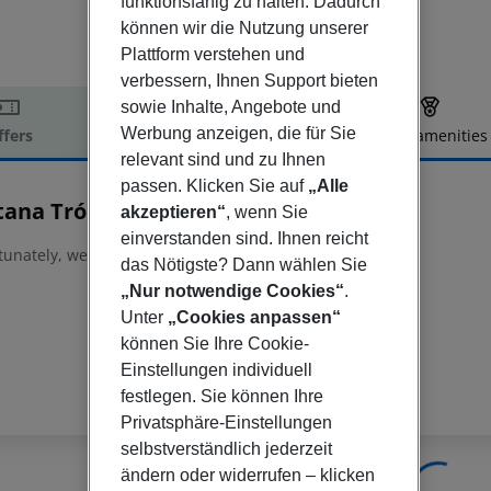
funktionsfähig zu halten. Dadurch
können wir die Nutzung unserer
Plattform verstehen und
verbessern, Ihnen Support bieten
sowie Inhalte, Angebote und
Werbung anzeigen, die für Sie
ffers
Offer description
Hotel amenities
relevant sind und zu Ihnen
r description
passen. Klicken Sie auf
„Alle
tana Tróia Eco Resort
akzeptieren“
, wenn Sie
4
einverstanden sind. Ihnen reicht
tunately, we do not have any description available
das Nötigste? Dann wählen Sie
„Nur notwendige Cookies“
.
Unter
„Cookies anpassen“
können Sie Ihre Cookie-
Einstellungen individuell
festlegen. Sie können Ihre
Privatsphäre-Einstellungen
selbstverständlich jederzeit
ändern oder widerrufen – klicken