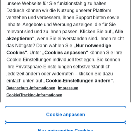
unsere Webseite für Sie funktionsfähig zu halten.
09/08/26
–
07/08/27
5-8 nights
Dadurch können wir die Nutzung unserer Plattform
Who will travel
verstehen und verbessern, Ihnen Support bieten sowie
2 adults
No children
Inhalte, Angebote und Werbung anzeigen, die für Sie
relevant sind und zu Ihnen passen. Klicken Sie auf
„Alle
Show more filter
akzeptieren“
, wenn Sie einverstanden sind. Ihnen reicht
das Nötigste? Dann wählen Sie
„Nur notwendige
Cookies“
. Unter
„Cookies anpassen“
können Sie Ihre
Cookie-Einstellungen individuell festlegen. Sie können
Ihre Privatsphäre-Einstellungen selbstverständlich
jederzeit ändern oder widerrufen – klicken Sie dazu
Footer
einfach unten auf
„Cookie-Einstellungen ändern“
.
Footer navigation
Title A
Datenschutz-Informationen
Impressum
Cookie/Tracking-Informationen
Link A
Title B
Link A
Cookie anpassen
Title C
Link A
Nur notwendige Cookies