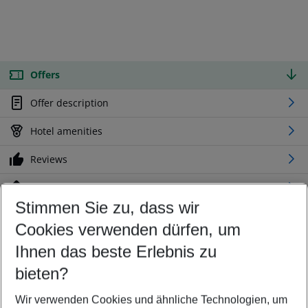
Offers
Offer description
Hotel amenities
Reviews
Location
Stimmen Sie zu, dass wir
Cookies verwenden dürfen, um
Customize your offer
Find the perfect deal which suits your best
Ihnen das beste Erlebnis zu
Your departure airport
bieten?
Any airport
Wir verwenden Cookies und ähnliche Technologien, um
Select your date range