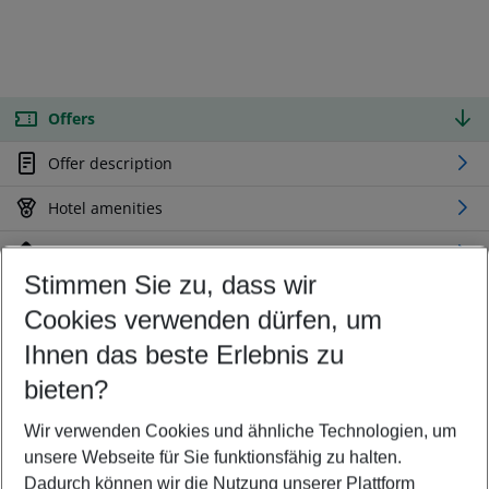
Offers
Offer description
Hotel amenities
Location
Stimmen Sie zu, dass wir
Cookies verwenden dürfen, um
Customize your offer
Find the perfect deal which suits your best
Ihnen das beste Erlebnis zu
Your departure airport
bieten?
Any airport
Wir verwenden Cookies und ähnliche Technologien, um
Select your date range
unsere Webseite für Sie funktionsfähig zu halten.
11/08/26
–
09/08/27
5-8 nights
Dadurch können wir die Nutzung unserer Plattform