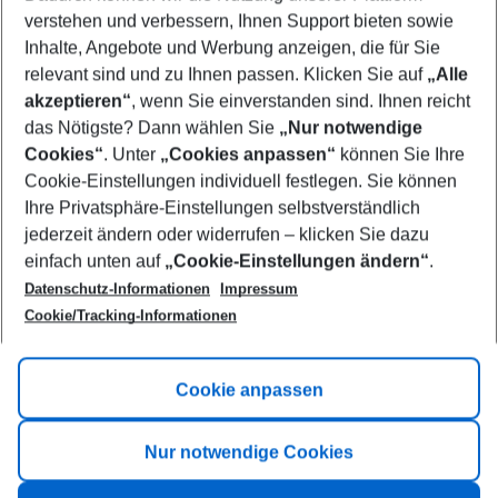
Who will travel
verstehen und verbessern, Ihnen Support bieten sowie
2 adults
No children
Inhalte, Angebote und Werbung anzeigen, die für Sie
relevant sind und zu Ihnen passen. Klicken Sie auf
„Alle
Show more filter
akzeptieren“
, wenn Sie einverstanden sind. Ihnen reicht
das Nötigste? Dann wählen Sie
„Nur notwendige
Cookies“
. Unter
„Cookies anpassen“
können Sie Ihre
Cookie-Einstellungen individuell festlegen. Sie können
Ihre Privatsphäre-Einstellungen selbstverständlich
jederzeit ändern oder widerrufen – klicken Sie dazu
Footer
einfach unten auf
„Cookie-Einstellungen ändern“
.
Footer navigation
Title A
Datenschutz-Informationen
Impressum
Cookie/Tracking-Informationen
Link A
Title B
Link A
Cookie anpassen
Title C
Link A
Nur notwendige Cookies