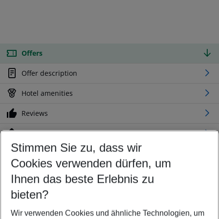
Offers
Offer description
Hotel amenities
Reviews
Location
Stimmen Sie zu, dass wir
Cookies verwenden dürfen, um
Customize your offer
Find the perfect deal which suits your best
Ihnen das beste Erlebnis zu
Your departure airport
bieten?
Any airport
Wir verwenden Cookies und ähnliche Technologien, um
Select your date range