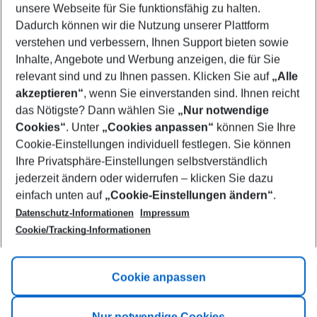
unsere Webseite für Sie funktionsfähig zu halten.
11/08/26
–
09/08/27
5-8 nights
Dadurch können wir die Nutzung unserer Plattform
Who will travel
verstehen und verbessern, Ihnen Support bieten sowie
2 adults
No children
Inhalte, Angebote und Werbung anzeigen, die für Sie
relevant sind und zu Ihnen passen. Klicken Sie auf
„Alle
Show more filter
akzeptieren“
, wenn Sie einverstanden sind. Ihnen reicht
das Nötigste? Dann wählen Sie
„Nur notwendige
Cookies“
. Unter
„Cookies anpassen“
können Sie Ihre
Cookie-Einstellungen individuell festlegen. Sie können
Ihre Privatsphäre-Einstellungen selbstverständlich
jederzeit ändern oder widerrufen – klicken Sie dazu
Footer
einfach unten auf
„Cookie-Einstellungen ändern“
.
Footer navigation
Title A
Datenschutz-Informationen
Impressum
Cookie/Tracking-Informationen
Link A
Title B
Link A
Cookie anpassen
Title C
Link A
Nur notwendige Cookies