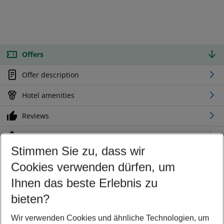
Offers
Offer description
Hotel amenities
Reviews
Location
Stimmen Sie zu, dass wir
Cookies verwenden dürfen, um
Customize your offer
Find the perfect deal which suits your best
Ihnen das beste Erlebnis zu
Your departure airport
bieten?
Any airport
Wir verwenden Cookies und ähnliche Technologien, um
Select your date range