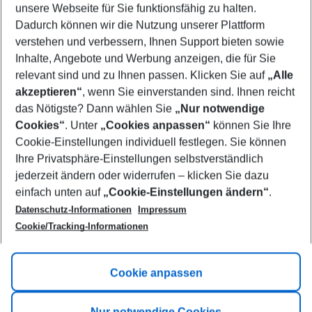
unsere Webseite für Sie funktionsfähig zu halten.
10/08/26
–
08/08/27
5-8 nights
Dadurch können wir die Nutzung unserer Plattform
Who will travel
verstehen und verbessern, Ihnen Support bieten sowie
2 adults
No children
Inhalte, Angebote und Werbung anzeigen, die für Sie
relevant sind und zu Ihnen passen. Klicken Sie auf
„Alle
Show more filter
akzeptieren“
, wenn Sie einverstanden sind. Ihnen reicht
das Nötigste? Dann wählen Sie
„Nur notwendige
Cookies“
. Unter
„Cookies anpassen“
können Sie Ihre
Cookie-Einstellungen individuell festlegen. Sie können
Ihre Privatsphäre-Einstellungen selbstverständlich
jederzeit ändern oder widerrufen – klicken Sie dazu
Footer
einfach unten auf
„Cookie-Einstellungen ändern“
.
Footer navigation
Title A
Datenschutz-Informationen
Impressum
Cookie/Tracking-Informationen
Link A
Title B
Link A
Cookie anpassen
Title C
Link A
Nur notwendige Cookies