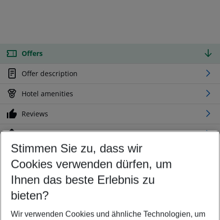
Offers
Offer description
Hotel amenities
Reviews
Location
Stimmen Sie zu, dass wir
Cookies verwenden dürfen, um
Customize your offer
Find the perfect deal which suits your best
Ihnen das beste Erlebnis zu
Your departure airport
bieten?
Any airport
Wir verwenden Cookies und ähnliche Technologien, um
Select your date range