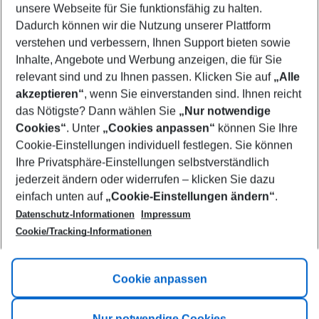
unsere Webseite für Sie funktionsfähig zu halten.
09/08/26
–
07/08/27
5-8 nights
Dadurch können wir die Nutzung unserer Plattform
Who will travel
verstehen und verbessern, Ihnen Support bieten sowie
2 adults
No children
Inhalte, Angebote und Werbung anzeigen, die für Sie
relevant sind und zu Ihnen passen. Klicken Sie auf
„Alle
Show more filter
akzeptieren“
, wenn Sie einverstanden sind. Ihnen reicht
das Nötigste? Dann wählen Sie
„Nur notwendige
Cookies“
. Unter
„Cookies anpassen“
können Sie Ihre
Cookie-Einstellungen individuell festlegen. Sie können
Ihre Privatsphäre-Einstellungen selbstverständlich
jederzeit ändern oder widerrufen – klicken Sie dazu
Footer
einfach unten auf
„Cookie-Einstellungen ändern“
.
Footer navigation
Title A
Datenschutz-Informationen
Impressum
Cookie/Tracking-Informationen
Link A
Title B
Link A
Cookie anpassen
Title C
Link A
Nur notwendige Cookies