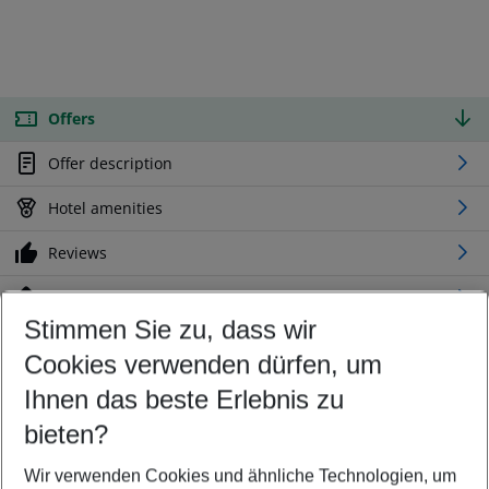
Offers
Offer description
Hotel amenities
Reviews
Location
Stimmen Sie zu, dass wir
Cookies verwenden dürfen, um
Customize your offer
Find the perfect deal which suits your best
Ihnen das beste Erlebnis zu
Your departure airport
bieten?
Any airport
Wir verwenden Cookies und ähnliche Technologien, um
Select your date range