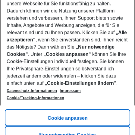
unsere Webseite für Sie funktionsfähig zu halten.
09/08/26
–
07/08/27
5-8 nights
Dadurch können wir die Nutzung unserer Plattform
Who will travel
verstehen und verbessern, Ihnen Support bieten sowie
2 adults
No children
Inhalte, Angebote und Werbung anzeigen, die für Sie
relevant sind und zu Ihnen passen. Klicken Sie auf
„Alle
Show more filter
akzeptieren“
, wenn Sie einverstanden sind. Ihnen reicht
das Nötigste? Dann wählen Sie
„Nur notwendige
Cookies“
. Unter
„Cookies anpassen“
können Sie Ihre
Cookie-Einstellungen individuell festlegen. Sie können
Ihre Privatsphäre-Einstellungen selbstverständlich
jederzeit ändern oder widerrufen – klicken Sie dazu
Footer
einfach unten auf
„Cookie-Einstellungen ändern“
.
Footer navigation
Title A
Datenschutz-Informationen
Impressum
Cookie/Tracking-Informationen
Link A
Title B
Link A
Cookie anpassen
Title C
Link A
Nur notwendige Cookies