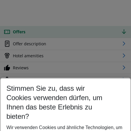
Offers
Offer description
Hotel amenities
Reviews
Location
Stimmen Sie zu, dass wir
Cookies verwenden dürfen, um
Customize your offer
Find the perfect deal which suits your best
Ihnen das beste Erlebnis zu
Your departure airport
bieten?
Any airport
Wir verwenden Cookies und ähnliche Technologien, um
Select your date range