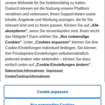
unsere Webseite für Sie funktionsfähig zu halten.
11/08/26
–
09/08/27
5-8 nights
Dadurch können wir die Nutzung unserer Plattform
Who will travel
verstehen und verbessern, Ihnen Support bieten sowie
2 adults
No children
Inhalte, Angebote und Werbung anzeigen, die für Sie
relevant sind und zu Ihnen passen. Klicken Sie auf
„Alle
Show more filter
akzeptieren“
, wenn Sie einverstanden sind. Ihnen reicht
das Nötigste? Dann wählen Sie
„Nur notwendige
Cookies“
. Unter
„Cookies anpassen“
können Sie Ihre
Cookie-Einstellungen individuell festlegen. Sie können
Ihre Privatsphäre-Einstellungen selbstverständlich
jederzeit ändern oder widerrufen – klicken Sie dazu
Footer
einfach unten auf
„Cookie-Einstellungen ändern“
.
Footer navigation
Title A
Datenschutz-Informationen
Impressum
Cookie/Tracking-Informationen
Link A
Title B
Link A
Cookie anpassen
Title C
Link A
Nur notwendige Cookies