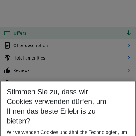
Offers
Offer description
Hotel amenities
Reviews
Location
Stimmen Sie zu, dass wir
Cookies verwenden dürfen, um
Customize your offer
Find the perfect deal which suits your best
Ihnen das beste Erlebnis zu
Your departure airport
bieten?
Any airport
Wir verwenden Cookies und ähnliche Technologien, um
Select your date range