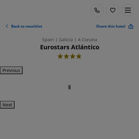
Back to resultlist
Share this hotel
Spain | Galicia | A Coruna
Eurostars Atlántico
4
Previous
Next