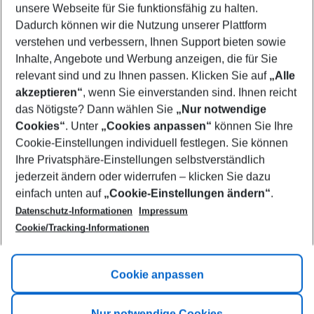
unsere Webseite für Sie funktionsfähig zu halten.
12/08/26
–
10/08/27
5-8 nights
Dadurch können wir die Nutzung unserer Plattform
Who will travel
verstehen und verbessern, Ihnen Support bieten sowie
2 adults
No children
Inhalte, Angebote und Werbung anzeigen, die für Sie
relevant sind und zu Ihnen passen. Klicken Sie auf
„Alle
Show more filter
akzeptieren“
, wenn Sie einverstanden sind. Ihnen reicht
das Nötigste? Dann wählen Sie
„Nur notwendige
Cookies“
. Unter
„Cookies anpassen“
können Sie Ihre
Cookie-Einstellungen individuell festlegen. Sie können
Ihre Privatsphäre-Einstellungen selbstverständlich
jederzeit ändern oder widerrufen – klicken Sie dazu
Footer
einfach unten auf
„Cookie-Einstellungen ändern“
.
Footer navigation
Title A
Datenschutz-Informationen
Impressum
Cookie/Tracking-Informationen
Link A
Title B
Link A
Cookie anpassen
Title C
Link A
Nur notwendige Cookies