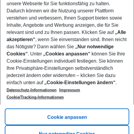
unsere Webseite für Sie funktionsfähig zu halten.
12/08/26
–
10/08/27
5-8 nights
Dadurch können wir die Nutzung unserer Plattform
Who will travel
verstehen und verbessern, Ihnen Support bieten sowie
2 adults
No children
Inhalte, Angebote und Werbung anzeigen, die für Sie
relevant sind und zu Ihnen passen. Klicken Sie auf
„Alle
Show more filter
akzeptieren“
, wenn Sie einverstanden sind. Ihnen reicht
das Nötigste? Dann wählen Sie
„Nur notwendige
Cookies“
. Unter
„Cookies anpassen“
können Sie Ihre
Cookie-Einstellungen individuell festlegen. Sie können
Ihre Privatsphäre-Einstellungen selbstverständlich
jederzeit ändern oder widerrufen – klicken Sie dazu
Footer
einfach unten auf
„Cookie-Einstellungen ändern“
.
Footer navigation
Title A
Datenschutz-Informationen
Impressum
Cookie/Tracking-Informationen
Link A
Title B
Link A
Cookie anpassen
Title C
Link A
Nur notwendige Cookies