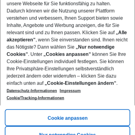
unsere Webseite für Sie funktionsfähig zu halten.
09/08/26
–
07/08/27
5-8 nights
Dadurch können wir die Nutzung unserer Plattform
Who will travel
verstehen und verbessern, Ihnen Support bieten sowie
2 adults
No children
Inhalte, Angebote und Werbung anzeigen, die für Sie
relevant sind und zu Ihnen passen. Klicken Sie auf
„Alle
Show more filter
akzeptieren“
, wenn Sie einverstanden sind. Ihnen reicht
das Nötigste? Dann wählen Sie
„Nur notwendige
Cookies“
. Unter
„Cookies anpassen“
können Sie Ihre
Cookie-Einstellungen individuell festlegen. Sie können
Ihre Privatsphäre-Einstellungen selbstverständlich
jederzeit ändern oder widerrufen – klicken Sie dazu
Footer
einfach unten auf
„Cookie-Einstellungen ändern“
.
Footer navigation
Title A
Datenschutz-Informationen
Impressum
Cookie/Tracking-Informationen
Link A
Title B
Link A
Cookie anpassen
Title C
Link A
Nur notwendige Cookies