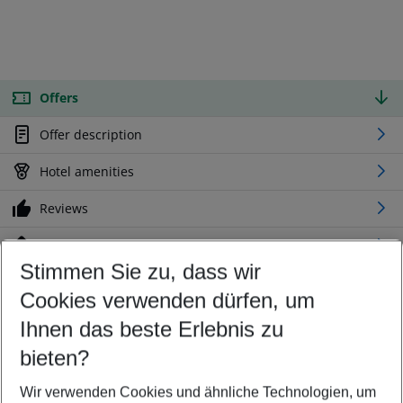
Offers
Offer description
Hotel amenities
Reviews
Location
Stimmen Sie zu, dass wir
Cookies verwenden dürfen, um
Customize your offer
Find the perfect deal which suits your best
Ihnen das beste Erlebnis zu
Your departure airport
bieten?
Any airport
Wir verwenden Cookies und ähnliche Technologien, um
Select your date range