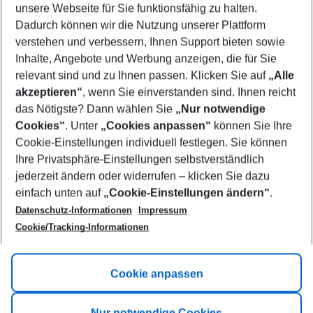
unsere Webseite für Sie funktionsfähig zu halten.
10/08/26
–
08/08/27
5-8 nights
Dadurch können wir die Nutzung unserer Plattform
Who will travel
verstehen und verbessern, Ihnen Support bieten sowie
2 adults
No children
Inhalte, Angebote und Werbung anzeigen, die für Sie
relevant sind und zu Ihnen passen. Klicken Sie auf
„Alle
Show more filter
akzeptieren“
, wenn Sie einverstanden sind. Ihnen reicht
das Nötigste? Dann wählen Sie
„Nur notwendige
Cookies“
. Unter
„Cookies anpassen“
können Sie Ihre
Cookie-Einstellungen individuell festlegen. Sie können
Ihre Privatsphäre-Einstellungen selbstverständlich
jederzeit ändern oder widerrufen – klicken Sie dazu
Footer
einfach unten auf
„Cookie-Einstellungen ändern“
.
Footer navigation
Title A
Datenschutz-Informationen
Impressum
Cookie/Tracking-Informationen
Link A
Title B
Link A
Cookie anpassen
Title C
Link A
Nur notwendige Cookies