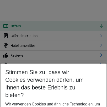
Offers
Offer description
Hotel amenities
Reviews
Location
Stimmen Sie zu, dass wir
Cookies verwenden dürfen, um
Customize your offer
Find the perfect deal which suits your best
Ihnen das beste Erlebnis zu
Your departure airport
bieten?
Any airport
Wir verwenden Cookies und ähnliche Technologien, um
Select your date range