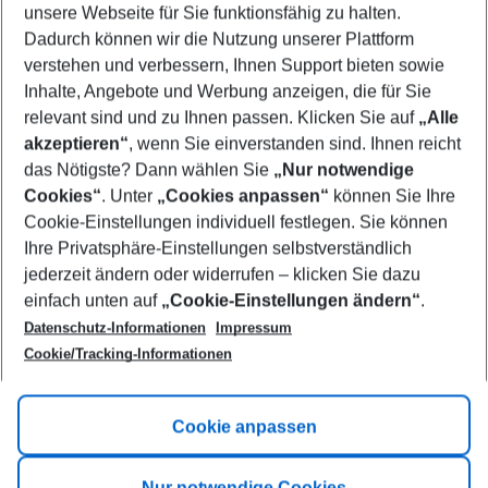
unsere Webseite für Sie funktionsfähig zu halten.
08/08/26
–
06/08/27
5-8 nights
Dadurch können wir die Nutzung unserer Plattform
Who will travel
verstehen und verbessern, Ihnen Support bieten sowie
2 adults
No children
Inhalte, Angebote und Werbung anzeigen, die für Sie
relevant sind und zu Ihnen passen. Klicken Sie auf
„Alle
Show more filter
akzeptieren“
, wenn Sie einverstanden sind. Ihnen reicht
das Nötigste? Dann wählen Sie
„Nur notwendige
Cookies“
. Unter
„Cookies anpassen“
können Sie Ihre
Cookie-Einstellungen individuell festlegen. Sie können
Ihre Privatsphäre-Einstellungen selbstverständlich
jederzeit ändern oder widerrufen – klicken Sie dazu
Footer
einfach unten auf
„Cookie-Einstellungen ändern“
.
Footer navigation
Title A
Datenschutz-Informationen
Impressum
Cookie/Tracking-Informationen
Link A
Title B
Link A
Cookie anpassen
Title C
Link A
Nur notwendige Cookies