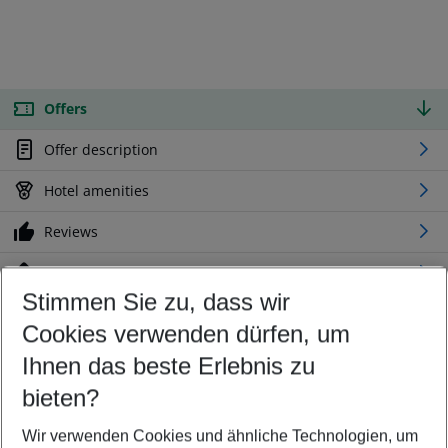
Offers
Offer description
Hotel amenities
Reviews
Location
Stimmen Sie zu, dass wir
Cookies verwenden dürfen, um
Customize your offer
Find the perfect deal which suits your best
Ihnen das beste Erlebnis zu
Your departure airport
bieten?
Any airport
Wir verwenden Cookies und ähnliche Technologien, um
Select your date range