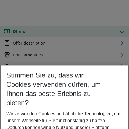
Offers
Offer description
Hotel amenities
Location
Stimmen Sie zu, dass wir
Cookies verwenden dürfen, um
Customize your offer
Find the perfect deal which suits your best
Ihnen das beste Erlebnis zu
Your departure airport
bieten?
Any airport
Wir verwenden Cookies und ähnliche Technologien, um
Select your date range
unsere Webseite für Sie funktionsfähig zu halten.
08/08/26
–
06/08/27
5-8 nights
Dadurch können wir die Nutzung unserer Plattform