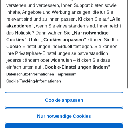
Who will travel
verstehen und verbessern, Ihnen Support bieten sowie
2 adults
No children
Inhalte, Angebote und Werbung anzeigen, die für Sie
relevant sind und zu Ihnen passen. Klicken Sie auf
„Alle
Show more filter
akzeptieren“
, wenn Sie einverstanden sind. Ihnen reicht
das Nötigste? Dann wählen Sie
„Nur notwendige
Cookies“
. Unter
„Cookies anpassen“
können Sie Ihre
Cookie-Einstellungen individuell festlegen. Sie können
Ihre Privatsphäre-Einstellungen selbstverständlich
jederzeit ändern oder widerrufen – klicken Sie dazu
Footer
einfach unten auf
„Cookie-Einstellungen ändern“
.
Footer navigation
Title A
Datenschutz-Informationen
Impressum
Cookie/Tracking-Informationen
Link A
Title B
Link A
Cookie anpassen
Title C
Link A
Nur notwendige Cookies