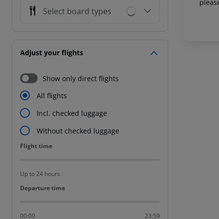
pleas
Select board types
Adjust your flights
Show only direct flights
All flights
Incl. checked luggage
Without checked luggage
Flight time
Flight time
Up to 24 hours
Departure time
Departure time
00:00
23:59