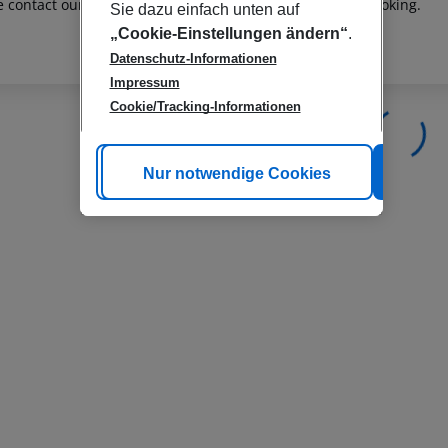
e contact our customer service before confirming your booking.
Sie dazu einfach unten auf
„Cookie-Einstellungen ändern“
.
Datenschutz-Informationen
Impressum
Cookie/Tracking-Informationen
Cookie anpassen
Nur notwendige Cookies
Alle