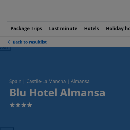
Package Trips
Last minute
Hotels
Holiday h
Back to resultlist
ious
Spain | Castile-La Mancha | Almansa
Blu Hotel Almansa
4