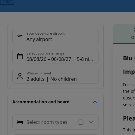
Next
Your departure airport
O
Any airport
Offe
Select your date range
Blu
08/08/26
–
06/08/27
5-8 nights
Imp
Who will travel
2 adults
No children
For sc
the of
observ
Accommodation and board
servic
Ple
Select room types
This t