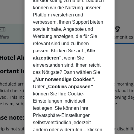
funktionsfähig zu halten. Dadurch
können wir die Nutzung unserer
Plattform verstehen und
verbessern, Ihnen Support bieten
sowie Inhalte, Angebote und
Werbung anzeigen, die für Sie
ffers
Offer description
Hotel amenities
relevant sind und zu Ihnen
r description
passen. Klicken Sie auf
„Alle
 Hotel Almansa
akzeptieren“
, wenn Sie
4
einverstanden sind. Ihnen reicht
ortant info
das Nötigste? Dann wählen Sie
„Nur notwendige Cookies“
.
heduled arrivals in the destination area from 04:00 in the morning,
Unter
„Cookies anpassen“
ficial check-in time of the respective hotel. The official check-out 
können Sie Ihre Cookie-
ed. This includes return flights until 3.00 a.m. on the following da
Einstellungen individuell
e team, subject to availability and for an additional charge.
festlegen. Sie können Ihre
Privatsphäre-Einstellungen
ase note:
selbstverständlich jederzeit
rip is not suitable for passengers with reduced mobility or disabil
ändern oder widerrufen – klicken