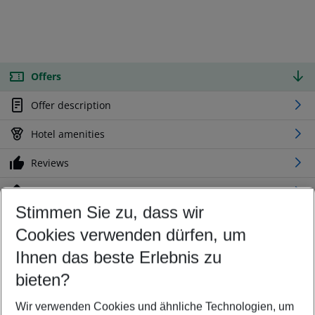
Offers
Offer description
Hotel amenities
Reviews
Location
Stimmen Sie zu, dass wir
Cookies verwenden dürfen, um
Customize your offer
Find the perfect deal which suits your best
Ihnen das beste Erlebnis zu
Your departure airport
bieten?
Any airport
Wir verwenden Cookies und ähnliche Technologien, um
Select your date range