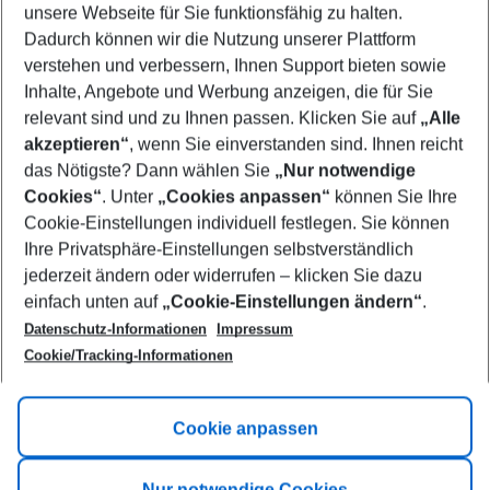
unsere Webseite für Sie funktionsfähig zu halten.
11/08/26
–
09/08/27
5-8 nights
Dadurch können wir die Nutzung unserer Plattform
Who will travel
verstehen und verbessern, Ihnen Support bieten sowie
2 adults
No children
Inhalte, Angebote und Werbung anzeigen, die für Sie
relevant sind und zu Ihnen passen. Klicken Sie auf
„Alle
Show more filter
akzeptieren“
, wenn Sie einverstanden sind. Ihnen reicht
das Nötigste? Dann wählen Sie
„Nur notwendige
Cookies“
. Unter
„Cookies anpassen“
können Sie Ihre
Cookie-Einstellungen individuell festlegen. Sie können
Ihre Privatsphäre-Einstellungen selbstverständlich
jederzeit ändern oder widerrufen – klicken Sie dazu
Footer
einfach unten auf
„Cookie-Einstellungen ändern“
.
Footer navigation
Title A
Datenschutz-Informationen
Impressum
Cookie/Tracking-Informationen
Link A
Title B
Link A
Cookie anpassen
Title C
Link A
Nur notwendige Cookies