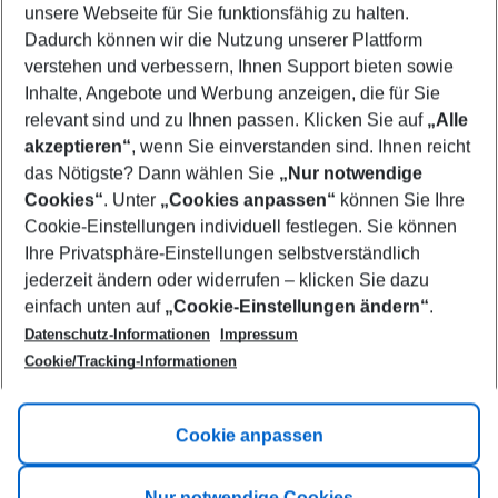
unsere Webseite für Sie funktionsfähig zu halten.
11/08/26
–
09/08/27
5-8 nights
Dadurch können wir die Nutzung unserer Plattform
Who will travel
verstehen und verbessern, Ihnen Support bieten sowie
2 adults
No children
Inhalte, Angebote und Werbung anzeigen, die für Sie
relevant sind und zu Ihnen passen. Klicken Sie auf
„Alle
Show more filter
akzeptieren“
, wenn Sie einverstanden sind. Ihnen reicht
das Nötigste? Dann wählen Sie
„Nur notwendige
Cookies“
. Unter
„Cookies anpassen“
können Sie Ihre
Cookie-Einstellungen individuell festlegen. Sie können
Ihre Privatsphäre-Einstellungen selbstverständlich
jederzeit ändern oder widerrufen – klicken Sie dazu
Footer
einfach unten auf
„Cookie-Einstellungen ändern“
.
Footer navigation
Title A
Datenschutz-Informationen
Impressum
Cookie/Tracking-Informationen
Link A
Title B
Link A
Cookie anpassen
Title C
Link A
Nur notwendige Cookies