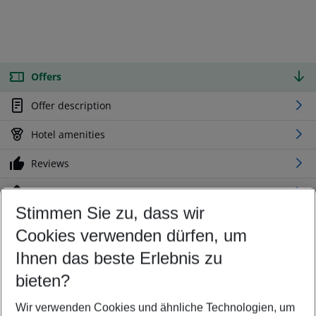
Offers
Offer description
Hotel amenities
Reviews
Location
Stimmen Sie zu, dass wir
Cookies verwenden dürfen, um
Customize your offer
Find the perfect deal which suits your best
Ihnen das beste Erlebnis zu
Your departure airport
bieten?
Any airport
Wir verwenden Cookies und ähnliche Technologien, um
Select your date range