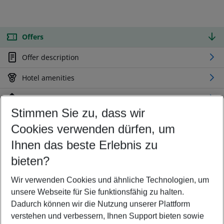
Offers
Offer description
Hotel amenities
Location
Stimmen Sie zu, dass wir
Cookies verwenden dürfen, um
Customize your offer
Find the perfect deal which suits your best
Ihnen das beste Erlebnis zu
Your departure airport
bieten?
Any airport
Wir verwenden Cookies und ähnliche Technologien, um
Select your date range
unsere Webseite für Sie funktionsfähig zu halten.
08/08/26
–
06/08/27
5-8 nights
Dadurch können wir die Nutzung unserer Plattform
Who will travel
verstehen und verbessern, Ihnen Support bieten sowie
2 adults
No children