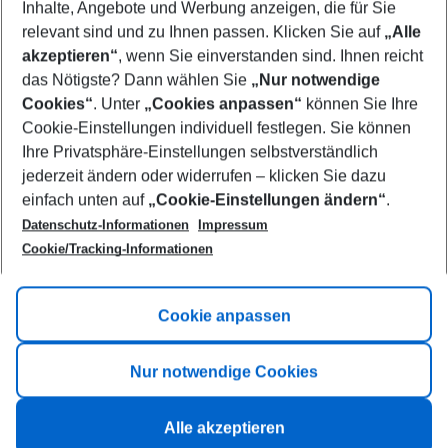
Inhalte, Angebote und Werbung anzeigen, die für Sie
relevant sind und zu Ihnen passen. Klicken Sie auf
„Alle
Show more filter
akzeptieren“
, wenn Sie einverstanden sind. Ihnen reicht
das Nötigste? Dann wählen Sie
„Nur notwendige
Cookies“
. Unter
„Cookies anpassen“
können Sie Ihre
Cookie-Einstellungen individuell festlegen. Sie können
Ihre Privatsphäre-Einstellungen selbstverständlich
jederzeit ändern oder widerrufen – klicken Sie dazu
Footer
einfach unten auf
„Cookie-Einstellungen ändern“
.
Footer navigation
Title A
Datenschutz-Informationen
Impressum
Cookie/Tracking-Informationen
Link A
Title B
Link A
Cookie anpassen
Title C
Link A
Nur notwendige Cookies
Alle akzeptieren
©
2026
All rights reserved