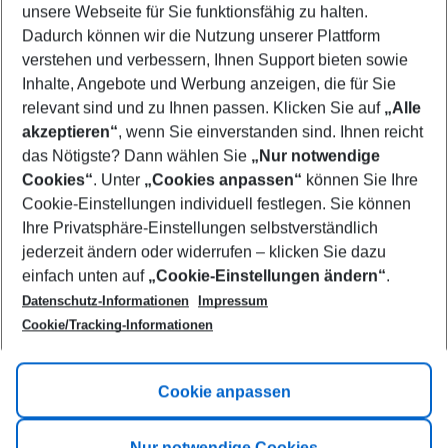
unsere Webseite für Sie funktionsfähig zu halten.
09/08/26
–
07/08/27
5-8 nights
Dadurch können wir die Nutzung unserer Plattform
Who will travel
verstehen und verbessern, Ihnen Support bieten sowie
2 adults
No children
Inhalte, Angebote und Werbung anzeigen, die für Sie
relevant sind und zu Ihnen passen. Klicken Sie auf
„Alle
Show more filter
akzeptieren“
, wenn Sie einverstanden sind. Ihnen reicht
das Nötigste? Dann wählen Sie
„Nur notwendige
Cookies“
. Unter
„Cookies anpassen“
können Sie Ihre
Cookie-Einstellungen individuell festlegen. Sie können
Ihre Privatsphäre-Einstellungen selbstverständlich
jederzeit ändern oder widerrufen – klicken Sie dazu
Footer
einfach unten auf
„Cookie-Einstellungen ändern“
.
Footer navigation
Title A
Datenschutz-Informationen
Impressum
Cookie/Tracking-Informationen
Link A
Title B
Link A
Cookie anpassen
Title C
Link A
Nur notwendige Cookies