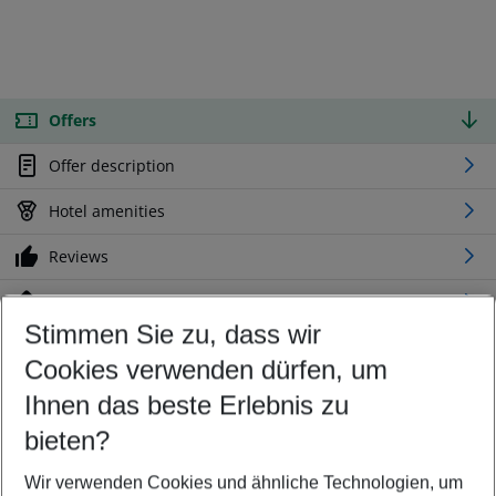
Offers
Offer description
Hotel amenities
Reviews
Location
Stimmen Sie zu, dass wir
Cookies verwenden dürfen, um
Customize your offer
Find the perfect deal which suits your best
Ihnen das beste Erlebnis zu
Your departure airport
bieten?
Any airport
Wir verwenden Cookies und ähnliche Technologien, um
Select your date range