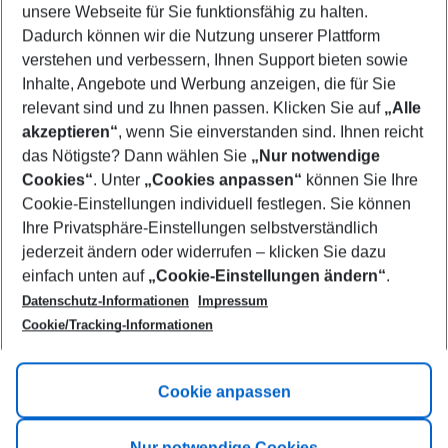
unsere Webseite für Sie funktionsfähig zu halten.
08/08/26
–
06/08/27
5-8 nights
Dadurch können wir die Nutzung unserer Plattform
Who will travel
verstehen und verbessern, Ihnen Support bieten sowie
2 adults
No children
Inhalte, Angebote und Werbung anzeigen, die für Sie
relevant sind und zu Ihnen passen. Klicken Sie auf
„Alle
Show more filter
akzeptieren“
, wenn Sie einverstanden sind. Ihnen reicht
das Nötigste? Dann wählen Sie
„Nur notwendige
Cookies“
. Unter
„Cookies anpassen“
können Sie Ihre
Cookie-Einstellungen individuell festlegen. Sie können
Ihre Privatsphäre-Einstellungen selbstverständlich
jederzeit ändern oder widerrufen – klicken Sie dazu
Footer
einfach unten auf
„Cookie-Einstellungen ändern“
.
Footer navigation
Title A
Datenschutz-Informationen
Impressum
Cookie/Tracking-Informationen
Link A
Title B
Link A
Cookie anpassen
Title C
Link A
Nur notwendige Cookies