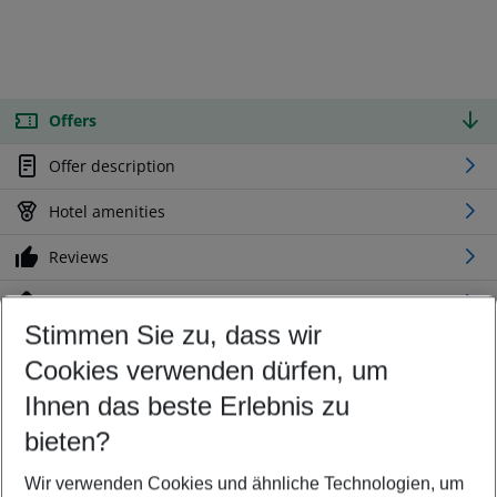
Offers
Offer description
Hotel amenities
Reviews
Location
Stimmen Sie zu, dass wir
Cookies verwenden dürfen, um
Customize your offer
Find the perfect deal which suits your best
Ihnen das beste Erlebnis zu
Your departure airport
bieten?
Any airport
Wir verwenden Cookies und ähnliche Technologien, um
Select your date range